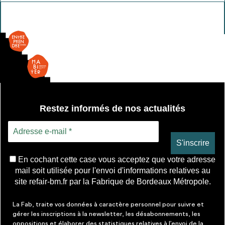
Réglette
étanche
2
tubes
Restez informés de nos actualités
En cochant cette case vous acceptez que votre adresse
mail soit utilisée pour l'envoi d'informations relatives au
site refair-bm.fr par la Fabrique de Bordeaux Métropole.
La Fab, traite vos données à caractère personnel pour suivre et
gérer les inscriptions à la newsletter, les désabonnements, les
oppositions et élaborer des statistiques relatives à l’envoi de la