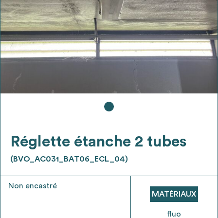
Ajouter les matériaux intéressants à "
ma
liste
"
4
Transmettre sa liste de manifestation
d'intérêt pour les matériaux
sélectionnés
Exporter sa liste et ses fiches produits
3
pour l’utiliser comme un outil d’aide à la
conception de projet
Réglette étanche 2 tubes
(BVO_AC031_BAT06_ECL_04)
Non encastré
Être recontacté afin d’obtenir plus de
MATÉRIAUX
5
renseignements sur les modalités et
stratégies de récupérations
fluo