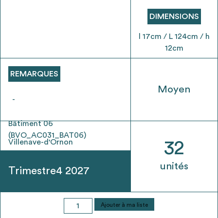
envisageables
DIMENSIONS
* Attention, l’ajout des matériaux à sa liste et son envoi ne
l 17cm / L 124cm / h
vaut aucunement réservation.
12cm
voir
FAQ
REMARQUES
Moyen
-
Bâtiment 06
(BVO_AC031_BAT06)
Villenave-d'Ornon
32
unités
Trimestre4 2027
quantité
Ajouter à ma liste
de