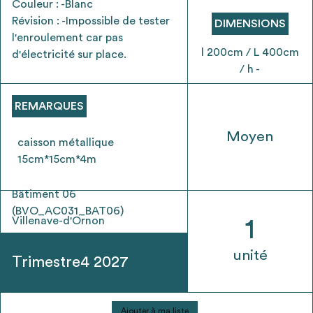
Couleur : -Blanc
envisageables
Révision : -Impossible de tester
DIMENSIONS
l'enroulement car pas
* Attention, l’ajout des matériaux à sa liste et son envoi ne
l 200cm / L 400cm
d'électricité sur place.
vaut aucunement réservation.
/ h -
voir
FAQ
REMARQUES
Moyen
caisson métallique
15cm*15cm*4m
Bâtiment 06
(BVO_AC031_BAT06)
Villenave-d'Ornon
1
unité
Trimestre4 2027
quantité
Ajouter à ma liste