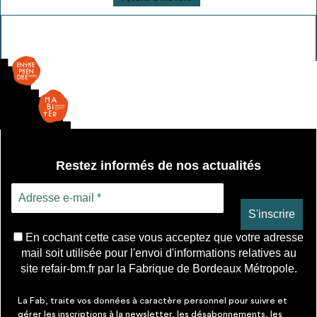
de
Ecran
rétractable
Restez informés de nos actualités
En cochant cette case vous acceptez que votre adresse
mail soit utilisée pour l'envoi d'informations relatives au
site refair-bm.fr par la Fabrique de Bordeaux Métropole.
La Fab, traite vos données à caractère personnel pour suivre et
gérer les inscriptions à la newsletter, les désabonnements, les