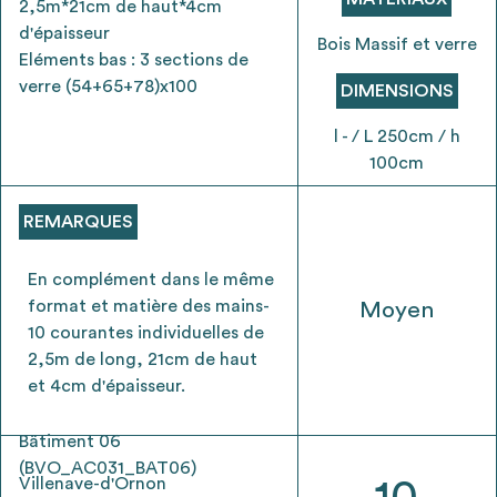
2,5m*21cm de haut*4cm
envisageables
d'épaisseur
Bois Massif et verre
Eléments bas : 3 sections de
* Attention, l’ajout des matériaux à sa liste et son envoi ne
verre (54+65+78)x100
DIMENSIONS
vaut aucunement réservation.
voir
FAQ
l - / L 250cm / h
100cm
REMARQUES
En complément dans le même
format et matière des mains-
Moyen
10 courantes individuelles de
2,5m de long, 21cm de haut
et 4cm d'épaisseur.
Bâtiment 06
(BVO_AC031_BAT06)
Villenave-d'Ornon