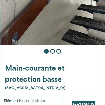
Ajouter les matériaux intéressants à "
ma
liste
"
4
Transmettre sa liste de manifestation
d'intérêt pour les matériaux
sélectionnés
Exporter sa liste et ses fiches produits
3
pour l’utiliser comme un outil d’aide à la
conception de projet
Main-courante et
protection basse
(BVO_AC031_BAT06_INTDIV_01)
Être recontacté afin d’obtenir plus de
5
renseignements sur les modalités et
Elément haut : 1 bois de
stratégies de récupérations
MATÉRIAUX