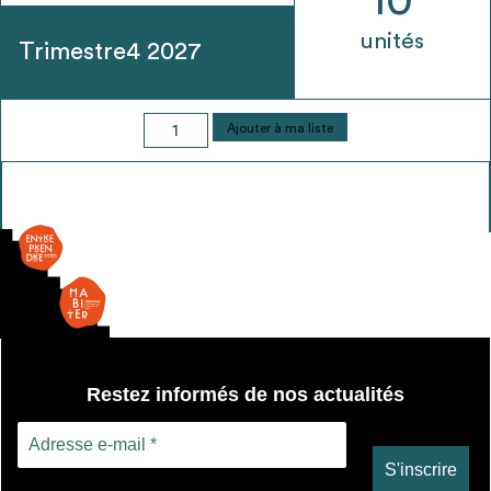
10
unités
Trimestre4 2027
quantité
Ajouter à ma liste
de
Main-
courante
et
protection
basse
Restez informés de nos actualités