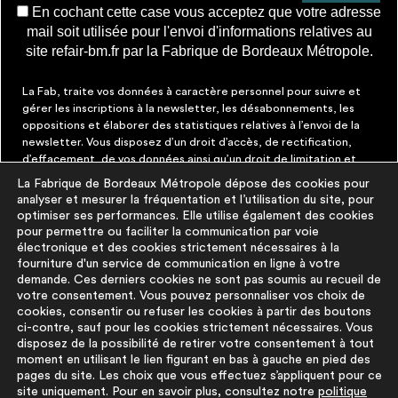
En cochant cette case vous acceptez que votre adresse
mail soit utilisée pour l'envoi d'informations relatives au
site refair-bm.fr par la Fabrique de Bordeaux Métropole.
La Fab, traite vos données à caractère personnel pour suivre et
gérer les inscriptions à la newsletter, les désabonnements, les
oppositions et élaborer des statistiques relatives à l’envoi de la
newsletter. Vous disposez d’un droit d’accès, de rectification,
d’effacement, de vos données ainsi qu’un droit de limitation et
d’opposition aux traitements les concernant. Vous pouvez à tout
La Fabrique de Bordeaux Métropole dépose des cookies pour
moment faire cesser ces communications en cliquant sur le lien de
analyser et mesurer la fréquentation et l’utilisation du site, pour
désinscription figurant dans chaque message. Vous pouvez
optimiser ses performances. Elle utilise également des cookies
exercer ces droits par courrier électronique à contact@lafab-
pour permettre ou faciliter la communication par voie
bm.fr. Pour en savoir plus sur le traitement de vos données,
électronique et des cookies strictement nécessaires à la
cliquez
ici
fourniture d'un service de communication en ligne à votre
demande. Ces derniers cookies ne sont pas soumis au recueil de
votre consentement. Vous pouvez personnaliser vos choix de
À PROPOS
PLUS D'INFORMATIONS
cookies, consentir ou refuser les cookies à partir des boutons
ci-contre, sauf pour les cookies strictement nécessaires. Vous
disposez de la possibilité de retirer votre consentement à tout
La démarche
Mentions légales
moment en utilisant le lien figurant en bas à gauche en pied des
La base du
Politique de
pages du site. Les choix que vous effectuez s’appliquent pour ce
réemploi
protection des
site uniquement. Pour en savoir plus, consultez notre
politique