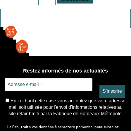
Ajouter à ma liste
de
Porte
vitrée
-
2
vantaux
Restez informés de nos actualités
En cochant cette case vous acceptez que votre adresse
mail soit utilisée pour l'envoi d'informations relatives au
site refair-bm.fr par la Fabrique de Bordeaux Métropole.
La Fab, traite vos données à caractère personnel pour suivre et