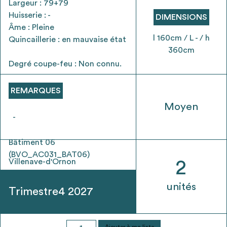
Largeur : 79+79
envisageables
Huisserie : -
DIMENSIONS
Âme : Pleine
* Attention, l’ajout des matériaux à sa liste et son envoi ne
l 160cm / L - / h
Quincaillerie : en mauvaise état
vaut aucunement réservation.
360cm
voir
FAQ
Degré coupe-feu : Non connu.
REMARQUES
Moyen
-
Bâtiment 06
(BVO_AC031_BAT06)
Villenave-d'Ornon
2
unités
Trimestre4 2027
quantité