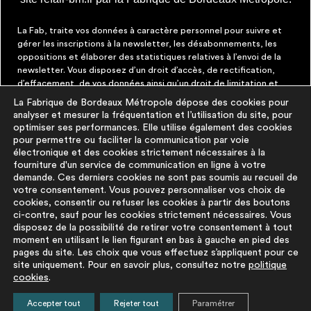
La Fab, traite vos données à caractère personnel pour suivre et
gérer les inscriptions à la newsletter, les désabonnements, les
oppositions et élaborer des statistiques relatives à l’envoi de la
newsletter. Vous disposez d’un droit d’accès, de rectification,
d’effacement, de vos données ainsi qu’un droit de limitation et
d’opposition aux traitements les concernant. Vous pouvez à tout
La Fabrique de Bordeaux Métropole dépose des cookies pour
moment faire cesser ces communications en cliquant sur le lien de
analyser et mesurer la fréquentation et l’utilisation du site, pour
désinscription figurant dans chaque message. Vous pouvez
optimiser ses performances. Elle utilise également des cookies
exercer ces droits par courrier électronique à contact@lafab-
pour permettre ou faciliter la communication par voie
bm.fr. Pour en savoir plus sur le traitement de vos données,
électronique et des cookies strictement nécessaires à la
cliquez
ici
fourniture d'un service de communication en ligne à votre
demande. Ces derniers cookies ne sont pas soumis au recueil de
votre consentement. Vous pouvez personnaliser vos choix de
À PROPOS
PLUS D'INFORMATIONS
cookies, consentir ou refuser les cookies à partir des boutons
ci-contre, sauf pour les cookies strictement nécessaires. Vous
disposez de la possibilité de retirer votre consentement à tout
La démarche
Mentions légales
moment en utilisant le lien figurant en bas à gauche en pied des
La base du
Politique de
pages du site. Les choix que vous effectuez s’appliquent pour ce
réemploi
protection des
site uniquement. Pour en savoir plus, consultez notre
politique
cookies
.
FAQ
données
Pour aller plus
Politique cookies
Accepter tout
Rejeter tout
Paramétrer