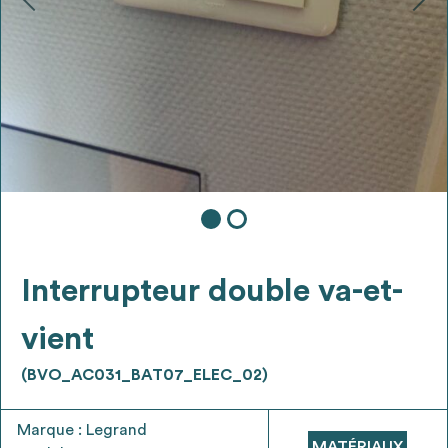
Ajouter les matériaux intéressants à "
ma
liste
"
4
Transmettre sa liste de manifestation
d'intérêt pour les matériaux
sélectionnés
Exporter sa liste et ses fiches produits
3
pour l’utiliser comme un outil d’aide à la
conception de projet
Interrupteur double va-et-
vient
(BVO_AC031_BAT07_ELEC_02)
Être recontacté afin d’obtenir plus de
5
renseignements sur les modalités et
Marque : Legrand
stratégies de récupérations
MATÉRIAUX