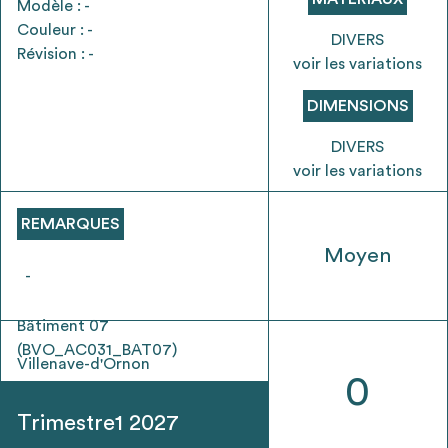
Modèle : -
envisageables
Couleur : -
DIVERS
Révision : -
voir les variations
* Attention, l’ajout des matériaux à sa liste et son envoi ne
vaut aucunement réservation.
DIMENSIONS
voir
FAQ
DIVERS
voir les variations
REMARQUES
Moyen
-
Bâtiment 07
(BVO_AC031_BAT07)
Villenave-d'Ornon
0
Trimestre1 2027