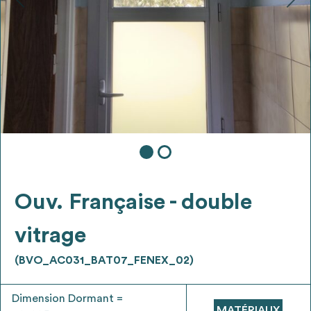
Ajouter les matériaux intéressants à "
ma
liste
"
4
Transmettre sa liste de manifestation
d'intérêt pour les matériaux
sélectionnés
Exporter sa liste et ses fiches produits
3
pour l’utiliser comme un outil d’aide à la
conception de projet
Ouv. Française - double
vitrage
(BVO_AC031_BAT07_FENEX_02)
Être recontacté afin d’obtenir plus de
5
renseignements sur les modalités et
Dimension Dormant =
stratégies de récupérations
MATÉRIAUX