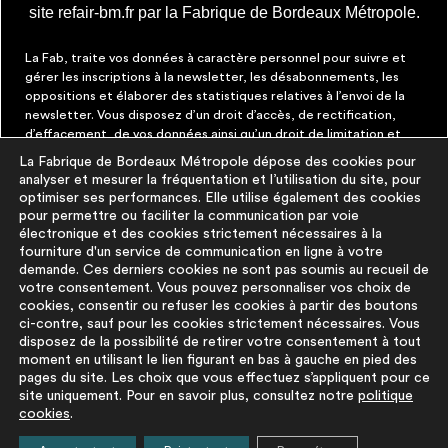
site refair-bm.fr par la Fabrique de Bordeaux Métropole.
La Fab, traite vos données à caractère personnel pour suivre et
gérer les inscriptions à la newsletter, les désabonnements, les
oppositions et élaborer des statistiques relatives à l’envoi de la
newsletter. Vous disposez d’un droit d’accès, de rectification,
d’effacement, de vos données ainsi qu’un droit de limitation et
d’opposition aux traitements les concernant. Vous pouvez à tout
La Fabrique de Bordeaux Métropole dépose des cookies pour
moment faire cesser ces communications en cliquant sur le lien de
analyser et mesurer la fréquentation et l’utilisation du site, pour
désinscription figurant dans chaque message. Vous pouvez
optimiser ses performances. Elle utilise également des cookies
exercer ces droits par courrier électronique à contact@lafab-
pour permettre ou faciliter la communication par voie
bm.fr. Pour en savoir plus sur le traitement de vos données,
électronique et des cookies strictement nécessaires à la
cliquez
ici
fourniture d'un service de communication en ligne à votre
demande. Ces derniers cookies ne sont pas soumis au recueil de
votre consentement. Vous pouvez personnaliser vos choix de
À PROPOS
PLUS D'INFORMATIONS
cookies, consentir ou refuser les cookies à partir des boutons
ci-contre, sauf pour les cookies strictement nécessaires. Vous
disposez de la possibilité de retirer votre consentement à tout
La démarche
Mentions légales
moment en utilisant le lien figurant en bas à gauche en pied des
La base du
Politique de
pages du site. Les choix que vous effectuez s’appliquent pour ce
réemploi
protection des
site uniquement. Pour en savoir plus, consultez notre
politique
cookies
.
FAQ
données
Pour aller plus
Politique cookies