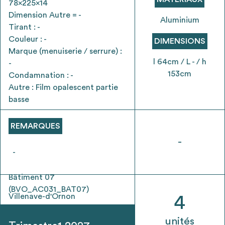
78x225x14
envisageables
Dimension Autre = -
Aluminium
Tirant : -
* Attention, l’ajout des matériaux à sa liste et son envoi ne
Couleur : -
DIMENSIONS
vaut aucunement réservation.
Marque (menuiserie / serrure) :
voir
FAQ
l 64cm / L - / h
-
153cm
Condamnation : -
Autre : Film opalescent partie
basse
REMARQUES
-
-
Bâtiment 07
(BVO_AC031_BAT07)
Villenave-d'Ornon
4
unités