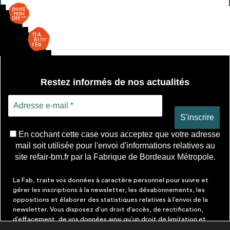
envisageables
pied
* Attention, l’ajout des matériaux à sa liste et son envoi ne
vaut aucunement réservation.
voir
FAQ
Restez informés de nos actualités
En cochant cette case vous acceptez que votre adresse
mail soit utilisée pour l'envoi d'informations relatives au
site refair-bm.fr par la Fabrique de Bordeaux Métropole.
La Fab, traite vos données à caractère personnel pour suivre et
gérer les inscriptions à la newsletter, les désabonnements, les
oppositions et élaborer des statistiques relatives à l’envoi de la
newsletter. Vous disposez d’un droit d’accès, de rectification,
d’effacement, de vos données ainsi qu’un droit de limitation et
d’opposition aux traitements les concernant. Vous pouvez à tout