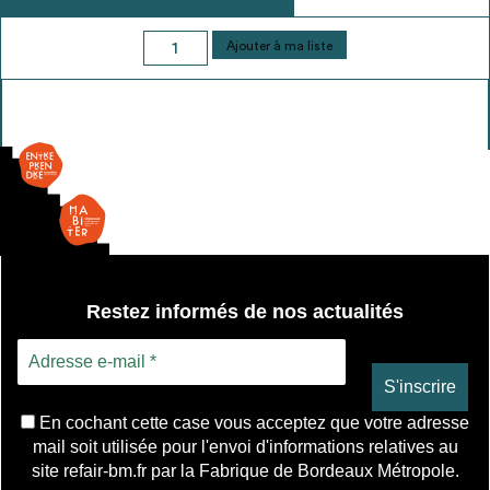
quantité
Ajouter à ma liste
de
Tuile
plate
-
mécanique
Restez informés de nos actualités
En cochant cette case vous acceptez que votre adresse
mail soit utilisée pour l'envoi d'informations relatives au
site refair-bm.fr par la Fabrique de Bordeaux Métropole.