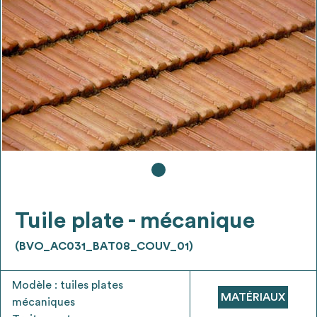
Ajouter les matériaux intéressants à "
ma
liste
"
4
Transmettre sa liste de manifestation
d'intérêt pour les matériaux
sélectionnés
Exporter sa liste et ses fiches produits
3
pour l’utiliser comme un outil d’aide à la
conception de projet
Tuile plate - mécanique
(BVO_AC031_BAT08_COUV_01)
Être recontacté afin d’obtenir plus de
5
Modèle : tuiles plates
renseignements sur les modalités et
MATÉRIAUX
mécaniques
stratégies de récupérations