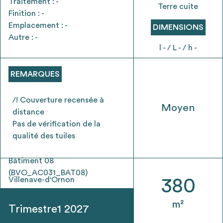
Traitement : -
envisageables
Terre cuite
Finition : -
Emplacement : -
DIMENSIONS
* Attention, l’ajout des matériaux à sa liste et son envoi ne
Autre : -
l - / L - / h -
vaut aucunement réservation.
voir
FAQ
REMARQUES
/! Couverture recensée à
Moyen
distance
Pas de vérification de la
qualité des tuiles
Bâtiment 08
(BVO_AC031_BAT08)
Villenave-d'Ornon
380
m²
Trimestre1 2027