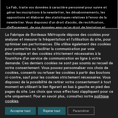
La Fab, traite vos données à caractère personnel pour suivre et
gérer les inscriptions à la newsletter, les désabonnements, les
oppositions et élaborer des statistiques relatives à l’envoi de la
newsletter. Vous disposez d’un droit d’accès, de rectification,
d’effacement, de vos données ainsi qu’un droit de limitation et
d’opposition aux traitements les concernant. Vous pouvez à tout
La Fabrique de Bordeaux Métropole dépose des cookies pour
moment faire cesser ces communications en cliquant sur le lien de
analyser et mesurer la fréquentation et l’utilisation du site, pour
désinscription figurant dans chaque message. Vous pouvez
optimiser ses performances. Elle utilise également des cookies
exercer ces droits par courrier électronique à contact@lafab-
pour permettre ou faciliter la communication par voie
bm.fr. Pour en savoir plus sur le traitement de vos données,
électronique et des cookies strictement nécessaires à la
cliquez
ici
fourniture d'un service de communication en ligne à votre
demande. Ces derniers cookies ne sont pas soumis au recueil de
votre consentement. Vous pouvez personnaliser vos choix de
À PROPOS
PLUS D'INFORMATIONS
cookies, consentir ou refuser les cookies à partir des boutons
ci-contre, sauf pour les cookies strictement nécessaires. Vous
disposez de la possibilité de retirer votre consentement à tout
La démarche
Mentions légales
moment en utilisant le lien figurant en bas à gauche en pied des
La base du
Politique de
pages du site. Les choix que vous effectuez s’appliquent pour ce
réemploi
protection des
site uniquement. Pour en savoir plus, consultez notre
politique
cookies
.
FAQ
données
Pour aller plus
Politique cookies
Accepter tout
Rejeter tout
Paramétrer
loin