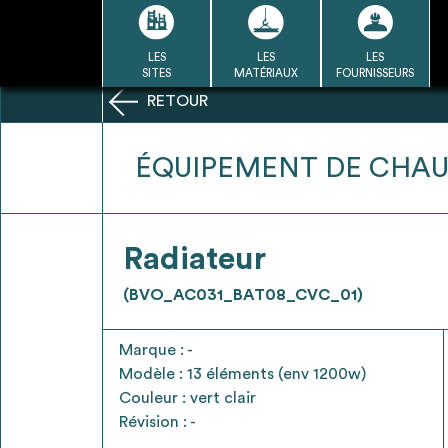
Passer
au
contenu
LES
LES
LES
LA BASE
LA DÉMARCHE
A
SITES
MATÉRIAUX
FOURNISSEURS
DU RÉEMPLOI
RETOUR
Refair mode d'emploi
ÉQUIPEMENT DE CHA
1
Radiateur
Une fois c
Se connecter / Se créer un
(BVO_AC031_BAT08_CVC_01)
Télécharger 
compte
Ressources
Marque : -
bâti
Modèle : 13 éléments (env 1200w)
Couleur : vert clair
Révision : -