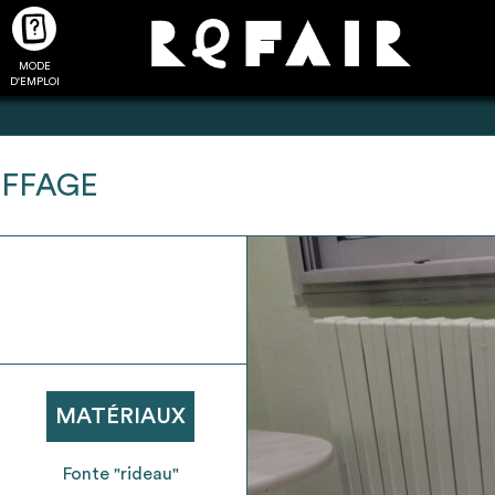
MODE
CTUALITÉS
FAQ
POUR ALLER PLUS LOIN
D'EMPLOI
UFFAGE
2
4
onnnecté,
Ajouter les matériaux
Exporter sa li
les dossiers
intéressants à "
ma liste
"
produits pour 
 de chaque
Transmettre sa liste de
un outil d’aid
ment
manifestation d'intérêt pour
de 
MATÉRIAUX
les matériaux sélectionnés
Fonte "rideau"