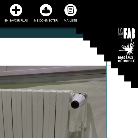
EN SAVOIR PLUS
ME CONNECTER
MA LISTE
3
5
ste et ses fiches
Être recontacté afin d’obtenir
l’utiliser comme
plus de renseignements sur les
e à la conception
modalités et stratégies de
projet
récupérations envisageables