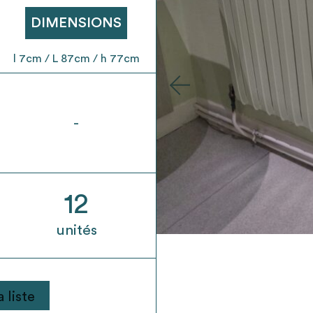
t son envoi ne vaut aucunement réservation.
DIMENSIONS
l 7cm / L 87cm / h 77cm
-
12
unités
 liste