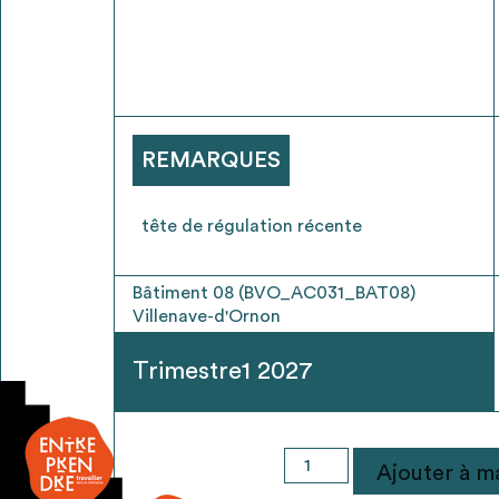
* Attention, l’ajout des matériaux à sa liste e
voir
FAQ
REMARQUES
tête de régulation récente
Bâtiment 08 (BVO_AC031_BAT08)
Villenave-d'Ornon
Trimestre1 2027
quantité
Ajouter à ma
de