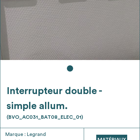
Ajouter les matériaux intéressants à "
ma
liste
"
4
Transmettre sa liste de manifestation
d'intérêt pour les matériaux
sélectionnés
Exporter sa liste et ses fiches produits
3
pour l’utiliser comme un outil d’aide à la
conception de projet
Interrupteur double -
simple allum.
(BVO_AC031_BAT08_ELEC_01)
Être recontacté afin d’obtenir plus de
5
renseignements sur les modalités et
Marque : Legrand
stratégies de récupérations
MATÉRIAUX