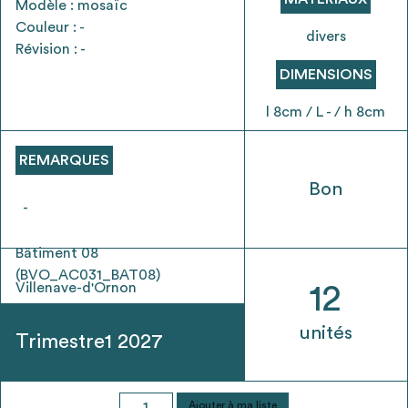
Modèle : mosaïc
envisageables
Couleur : -
divers
Révision : -
* Attention, l’ajout des matériaux à sa liste et son envoi ne
DIMENSIONS
vaut aucunement réservation.
voir
FAQ
l 8cm / L - / h 8cm
REMARQUES
Bon
-
Bâtiment 08
(BVO_AC031_BAT08)
Villenave-d'Ornon
12
unités
Trimestre1 2027
quantité
Ajouter à ma liste