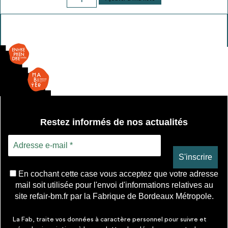
de
Interrupteur
double
-
simple
allum.
Restez informés de nos actualités
En cochant cette case vous acceptez que votre adresse
mail soit utilisée pour l'envoi d'informations relatives au
site refair-bm.fr par la Fabrique de Bordeaux Métropole.
La Fab, traite vos données à caractère personnel pour suivre et