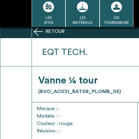
Passer
au
contenu
LES
LES
LES
LA BASE
LA DÉMARCHE
A
SITES
MATÉRIAUX
FOURNISSEURS
DU RÉEMPLOI
RETOUR
Refair mode d'emploi
EQT TECH.
1
Vanne ¼ tour
Une fois c
Se connecter / Se créer un
(BVO_AC031_BAT08_PLOMB_05)
Télécharger 
compte
Ressources
Marque : -
bâti
Modèle : -
Couleur : rouge
Révision : -