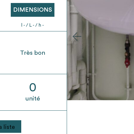
t son envoi ne vaut aucunement réservation.
DIMENSIONS
l - / L - / h -
Très bon
0
unité
 liste