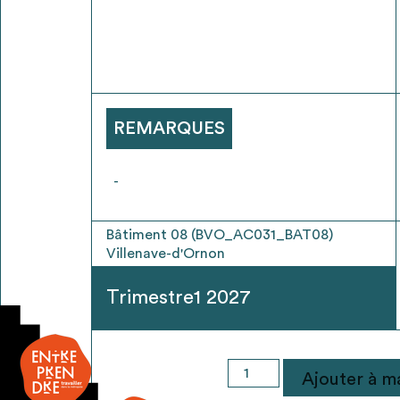
* Attention, l’ajout des matériaux à sa liste e
voir
FAQ
REMARQUES
-
Bâtiment 08 (BVO_AC031_BAT08)
Villenave-d'Ornon
Trimestre1 2027
quantité
Ajouter à ma
de