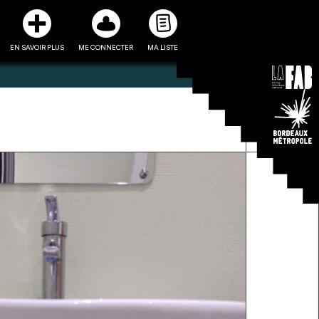
EN SAVOIR PLUS
ME CONNECTER
MA LISTE
3
5
ste et ses fiches
Être recontacté afin d’obtenir
l’utiliser comme
plus de renseignements sur les
e à la conception
modalités et stratégies de
projet
récupérations envisageables