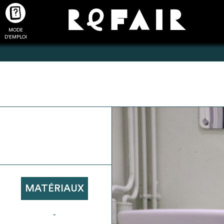
MODE
CTUALITÉS
FAQ
POUR ALLER PLUS LOIN
D'EMPLOI
2
4
onnnecté,
Ajouter les matériaux
Exporter sa li
les dossiers
intéressants à "
ma liste
"
produits pour 
 de chaque
Transmettre sa liste de
un outil d’aid
ment
manifestation d'intérêt pour
de 
MATÉRIAUX
les matériaux sélectionnés
-