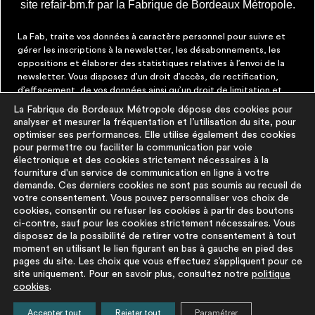
site refair-bm.fr par la Fabrique de Bordeaux Métropole.
La Fab, traite vos données à caractère personnel pour suivre et
gérer les inscriptions à la newsletter, les désabonnements, les
oppositions et élaborer des statistiques relatives à l’envoi de la
newsletter. Vous disposez d’un droit d’accès, de rectification,
d’effacement, de vos données ainsi qu’un droit de limitation et
d’opposition aux traitements les concernant. Vous pouvez à tout
La Fabrique de Bordeaux Métropole dépose des cookies pour
moment faire cesser ces communications en cliquant sur le lien de
analyser et mesurer la fréquentation et l’utilisation du site, pour
désinscription figurant dans chaque message. Vous pouvez
optimiser ses performances. Elle utilise également des cookies
exercer ces droits par courrier électronique à contact@lafab-
pour permettre ou faciliter la communication par voie
bm.fr. Pour en savoir plus sur le traitement de vos données,
électronique et des cookies strictement nécessaires à la
cliquez
ici
fourniture d'un service de communication en ligne à votre
demande. Ces derniers cookies ne sont pas soumis au recueil de
votre consentement. Vous pouvez personnaliser vos choix de
À PROPOS
PLUS D'INFORMATIONS
cookies, consentir ou refuser les cookies à partir des boutons
ci-contre, sauf pour les cookies strictement nécessaires. Vous
disposez de la possibilité de retirer votre consentement à tout
La démarche
Mentions légales
moment en utilisant le lien figurant en bas à gauche en pied des
La base du
Politique de
pages du site. Les choix que vous effectuez s’appliquent pour ce
réemploi
protection des
site uniquement. Pour en savoir plus, consultez notre
politique
cookies
.
FAQ
données
Pour aller plus
Politique cookies
Accepter tout
Rejeter tout
Paramétrer