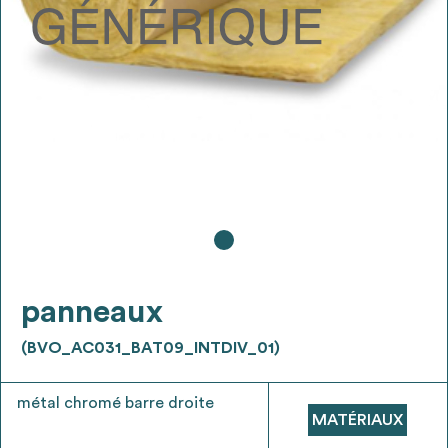
Ajouter les matériaux intéressants à "
ma
liste
"
4
Transmettre sa liste de manifestation
d'intérêt pour les matériaux
sélectionnés
Exporter sa liste et ses fiches produits
3
pour l’utiliser comme un outil d’aide à la
conception de projet
panneaux
(BVO_AC031_BAT09_INTDIV_01)
Être recontacté afin d’obtenir plus de
5
métal chromé barre droite
renseignements sur les modalités et
MATÉRIAUX
stratégies de récupérations