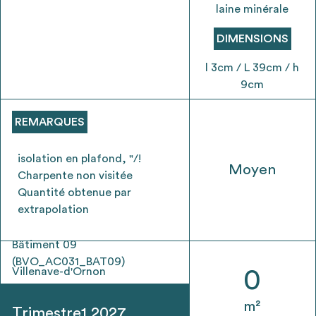
envisageables
laine minérale
DIMENSIONS
* Attention, l’ajout des matériaux à sa liste et son envoi ne
l 3cm / L 39cm / h
vaut aucunement réservation.
9cm
voir
FAQ
REMARQUES
isolation en plafond, "/!
Moyen
Charpente non visitée
Quantité obtenue par
extrapolation
Bâtiment 09
(BVO_AC031_BAT09)
Villenave-d'Ornon
0
m²
Trimestre1 2027