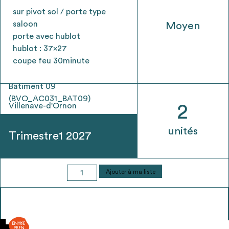
sur pivot sol / porte type
saloon
Moyen
porte avec hublot
hublot : 37x27
coupe feu 30minute
Bâtiment 09
(BVO_AC031_BAT09)
Villenave-d'Ornon
2
unités
Trimestre1 2027
quantité
Ajouter à ma liste
de
Porte
coupe-
feu