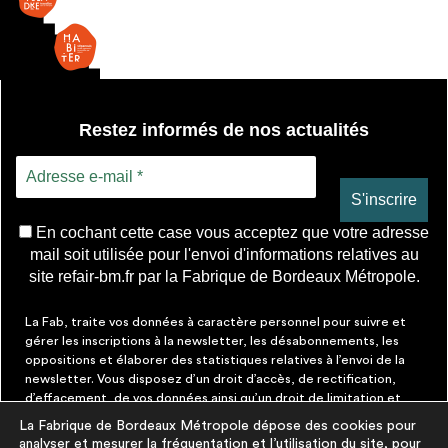
-
2
ventaux
Restez informés de nos actualités
En cochant cette case vous acceptez que votre adresse
mail soit utilisée pour l'envoi d'informations relatives au
site refair-bm.fr par la Fabrique de Bordeaux Métropole.
La Fab, traite vos données à caractère personnel pour suivre et
gérer les inscriptions à la newsletter, les désabonnements, les
oppositions et élaborer des statistiques relatives à l’envoi de la
newsletter. Vous disposez d’un droit d’accès, de rectification,
d’effacement, de vos données ainsi qu’un droit de limitation et
d’opposition aux traitements les concernant. Vous pouvez à tout
La Fabrique de Bordeaux Métropole dépose des cookies pour
moment faire cesser ces communications en cliquant sur le lien de
analyser et mesurer la fréquentation et l’utilisation du site, pour