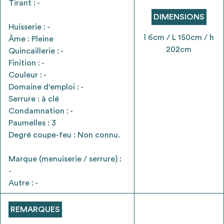
Tirant : -
envisageables
DIMENSIONS
Huisserie : -
* Attention, l’ajout des matériaux à sa liste et son envoi ne
l 6cm / L 150cm / h
Âme : Pleine
vaut aucunement réservation.
202cm
Quincaillerie : -
voir
FAQ
Finition : -
Couleur : -
Domaine d'emploi : -
Serrure : à clé
Condamnation : -
Paumelles : 3
Degré coupe-feu : Non connu.
Marque (menuiserie / serrure) :
-
Autre : -
REMARQUES