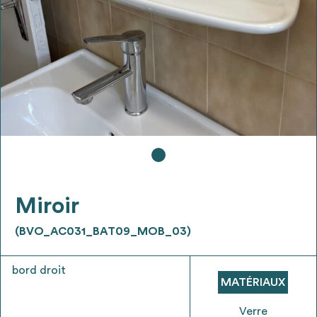
Ajouter les matériaux intéressants à "
ma
liste
"
4
Transmettre sa liste de manifestation
d'intérêt pour les matériaux
sélectionnés
Exporter sa liste et ses fiches produits
3
pour l’utiliser comme un outil d’aide à la
conception de projet
Miroir
(BVO_AC031_BAT09_MOB_03)
bord droit
Être recontacté afin d’obtenir plus de
MATÉRIAUX
5
renseignements sur les modalités et
stratégies de récupérations
Verre