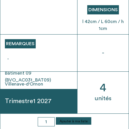
envisageables
DIMENSIONS
* Attention, l’ajout des matériaux à sa liste et son envoi ne
l 42cm / L 60cm / h
vaut aucunement réservation.
1cm
voir
FAQ
REMARQUES
-
-
Bâtiment 09
(BVO_AC031_BAT09)
Villenave-d'Ornon
4
unités
Trimestre1 2027
quantité
Ajouter à ma liste
de