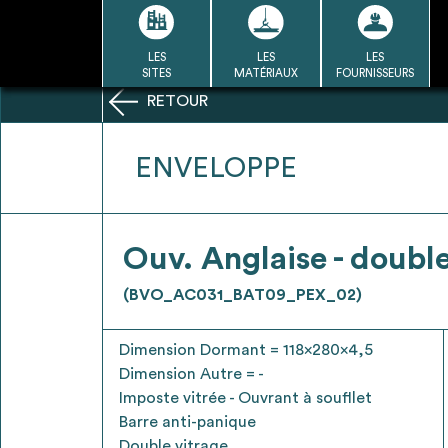
Passer
au
contenu
LES
LES
LES
LA BASE
LA DÉMARCHE
A
SITES
MATÉRIAUX
FOURNISSEURS
DU RÉEMPLOI
RETOUR
Refair mode d'emploi
ENVELOPPE
1
Ouv. Anglaise - double
Une fois c
Se connecter / Se créer un
(BVO_AC031_BAT09_PEX_02)
Télécharger 
compte
Ressources
Dimension Dormant = 118x280x4,5
bâti
Dimension Autre = -
Imposte vitrée - Ouvrant à soufllet
Barre anti-panique
Double vitrage