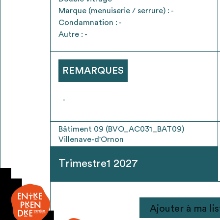
* Attention, l’ajout des matériaux à sa liste e
Marque (menuiserie / serrure) : -
voir
FAQ
Condamnation : -
Autre : -
REMARQUES
-
Bâtiment 09 (BVO_AC031_BAT09)
Villenave-d'Ornon
Trimestre1 2027
quantité
Ajouter à ma lis
de