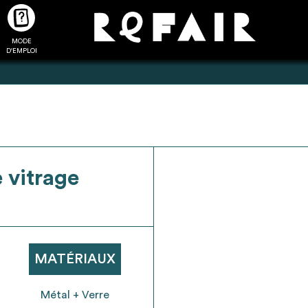
MODE
CTUALITÉS
FAQ
POUR ALLER PLUS LOIN
D'EMPLOI
2
4
 vitrage
onnnecté,
Ajouter les matériaux
Exporter sa li
les dossiers
intéressants à "
ma liste
"
produits pour 
 de chaque
Transmettre sa liste de
un outil d’aid
ment
manifestation d'intérêt pour
de 
MATÉRIAUX
les matériaux sélectionnés
Métal + Verre