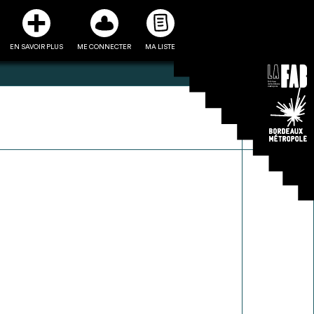
EN SAVOIR PLUS
ME CONNECTER
MA LISTE
3
5
ste et ses fiches
Être recontacté afin d’obtenir
l’utiliser comme
plus de renseignements sur les
e à la conception
modalités et stratégies de
projet
récupérations envisageables