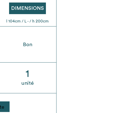
t son envoi ne vaut aucunement réservation.
DIMENSIONS
l 104cm / L - / h 200cm
Bon
1
unité
te