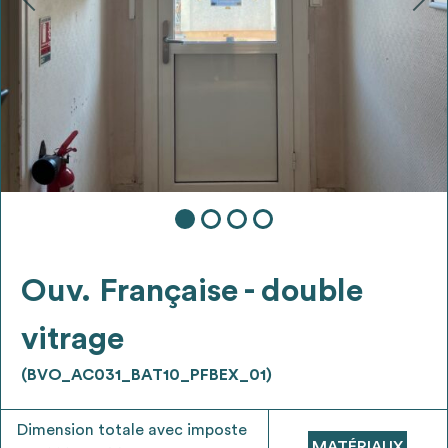
Ajouter les matériaux intéressants à "
ma
liste
"
4
Transmettre sa liste de manifestation
d'intérêt pour les matériaux
sélectionnés
Exporter sa liste et ses fiches produits
3
pour l’utiliser comme un outil d’aide à la
conception de projet
Ouv. Française - double
vitrage
(BVO_AC031_BAT10_PFBEX_01)
Être recontacté afin d’obtenir plus de
5
renseignements sur les modalités et
Dimension totale avec imposte
stratégies de récupérations
MATÉRIAUX