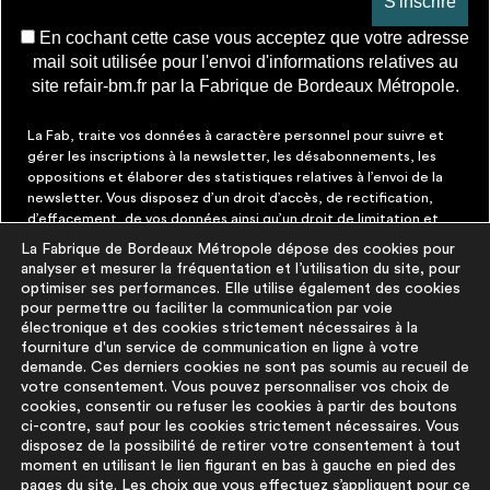
En cochant cette case vous acceptez que votre adresse
mail soit utilisée pour l'envoi d'informations relatives au
site refair-bm.fr par la Fabrique de Bordeaux Métropole.
La Fab, traite vos données à caractère personnel pour suivre et
gérer les inscriptions à la newsletter, les désabonnements, les
oppositions et élaborer des statistiques relatives à l’envoi de la
newsletter. Vous disposez d’un droit d’accès, de rectification,
d’effacement, de vos données ainsi qu’un droit de limitation et
d’opposition aux traitements les concernant. Vous pouvez à tout
La Fabrique de Bordeaux Métropole dépose des cookies pour
moment faire cesser ces communications en cliquant sur le lien de
analyser et mesurer la fréquentation et l’utilisation du site, pour
désinscription figurant dans chaque message. Vous pouvez
optimiser ses performances. Elle utilise également des cookies
exercer ces droits par courrier électronique à contact@lafab-
pour permettre ou faciliter la communication par voie
bm.fr. Pour en savoir plus sur le traitement de vos données,
électronique et des cookies strictement nécessaires à la
cliquez
ici
fourniture d'un service de communication en ligne à votre
demande. Ces derniers cookies ne sont pas soumis au recueil de
votre consentement. Vous pouvez personnaliser vos choix de
À PROPOS
PLUS D'INFORMATIONS
cookies, consentir ou refuser les cookies à partir des boutons
ci-contre, sauf pour les cookies strictement nécessaires. Vous
disposez de la possibilité de retirer votre consentement à tout
La démarche
Mentions légales
moment en utilisant le lien figurant en bas à gauche en pied des
La base du
Politique de
pages du site. Les choix que vous effectuez s’appliquent pour ce