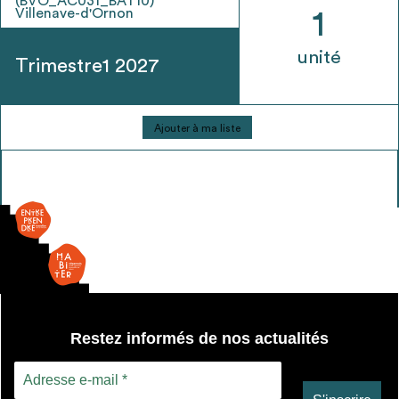
(BVO_AC031_BAT10)
Villenave-d'Ornon
1
unité
Trimestre1 2027
quantité
Ajouter à ma liste
de
Ouv.
Française
-
double
vitrage
Restez informés de nos actualités