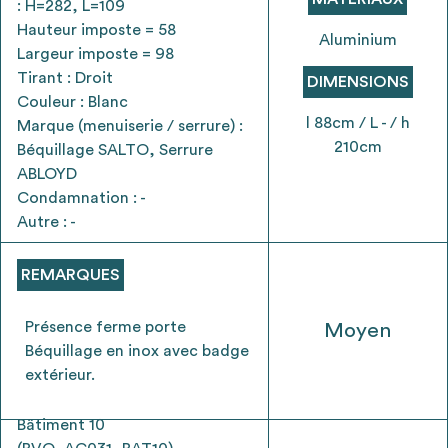
: H=282, L=109
envisageables
Hauteur imposte = 58
Aluminium
Largeur imposte = 98
* Attention, l’ajout des matériaux à sa liste et son envoi ne
Tirant : Droit
DIMENSIONS
vaut aucunement réservation.
Couleur : Blanc
voir
FAQ
l 88cm / L - / h
Marque (menuiserie / serrure) :
210cm
Béquillage SALTO, Serrure
ABLOYD
Condamnation : -
Autre : -
REMARQUES
Présence ferme porte
Moyen
Béquillage en inox avec badge
extérieur.
Bâtiment 10