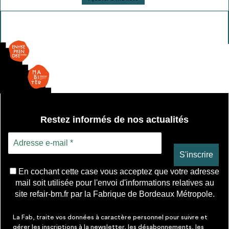
de
WC
sur
pied
Restez informés de nos actualités
En cochant cette case vous acceptez que votre adresse
mail soit utilisée pour l'envoi d'informations relatives au
site refair-bm.fr par la Fabrique de Bordeaux Métropole.
La Fab, traite vos données à caractère personnel pour suivre et
gérer les inscriptions à la newsletter, les désabonnements, les