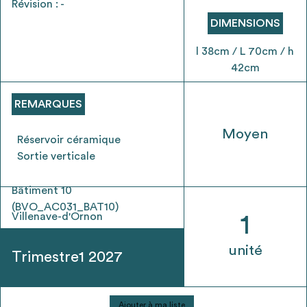
Révision : -
envisageables
DIMENSIONS
* Attention, l’ajout des matériaux à sa liste et son envoi ne
l 38cm / L 70cm / h
vaut aucunement réservation.
42cm
voir
FAQ
REMARQUES
Moyen
Réservoir céramique
Sortie verticale
Bâtiment 10
(BVO_AC031_BAT10)
Villenave-d'Ornon
1
unité
Trimestre1 2027
quantité
Ajouter à ma liste