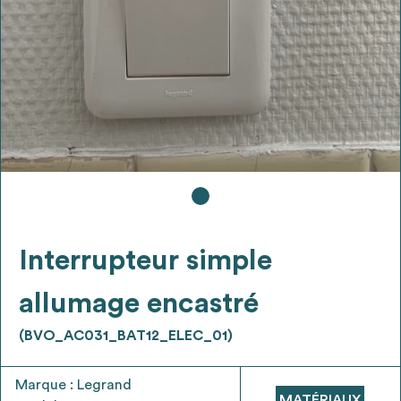
Ajouter les matériaux intéressants à "
ma
liste
"
4
Transmettre sa liste de manifestation
d'intérêt pour les matériaux
sélectionnés
Exporter sa liste et ses fiches produits
3
pour l’utiliser comme un outil d’aide à la
conception de projet
Interrupteur simple
allumage encastré
(BVO_AC031_BAT12_ELEC_01)
Être recontacté afin d’obtenir plus de
5
renseignements sur les modalités et
Marque : Legrand
stratégies de récupérations
MATÉRIAUX