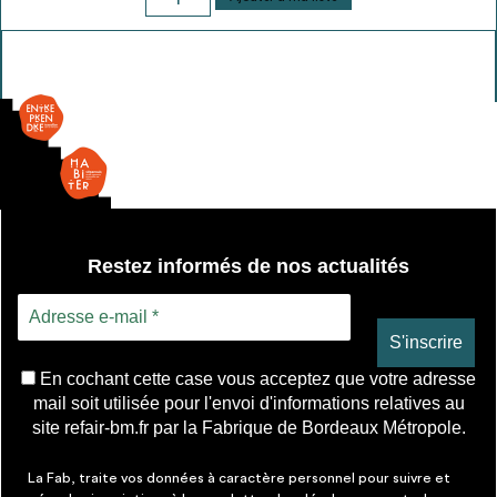
de
Interrupteur
simple
allumage
encastré
Restez informés de nos actualités
En cochant cette case vous acceptez que votre adresse
mail soit utilisée pour l'envoi d'informations relatives au
site refair-bm.fr par la Fabrique de Bordeaux Métropole.
La Fab, traite vos données à caractère personnel pour suivre et