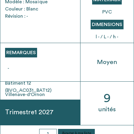
Modèle : Mosaïque
envisageables
Couleur : Blanc
PVC
Révision : -
* Attention, l’ajout des matériaux à sa liste et son envoi ne
DIMENSIONS
vaut aucunement réservation.
voir
FAQ
l - / L - / h -
REMARQUES
Moyen
-
Bâtiment 12
(BVO_AC031_BAT12)
Villenave-d'Ornon
9
unités
Trimestre1 2027
quantité
Ajouter à ma liste