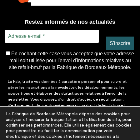
Restez informés de nos actualités
En cochant cette case vous acceptez que votre adresse
mail soit utilisée pour l'envoi d'informations relatives au
site refair-bm.fr par la Fabrique de Bordeaux Métropole.
La Fab, traite vos données à caractère personnel pour suivre et
gérer les inscriptions à la newsletter, les désabonnements, les
oppositions et élaborer des statistiques relatives à l’envoi de la
newsletter. Vous disposez d’un droit d’accès, de rectification,
d’effacement, de vos données ainsi qu’un droit de limitation et
d’opposition aux traitements les concernant. Vous pouvez à tout
La Fabrique de Bordeaux Métropole dépose des cookies pour
moment faire cesser ces communications en cliquant sur le lien de
analyser et mesurer la fréquentation et l’utilisation du site, pour
désinscription figurant dans chaque message. Vous pouvez
optimiser ses performances. Elle utilise également des cookies
exercer ces droits par courrier électronique à contact@lafab-
pour permettre ou faciliter la communication par voie
bm.fr. Pour en savoir plus sur le traitement de vos données,
électronique et des cookies strictement nécessaires à la