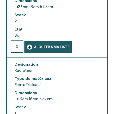
Dimensions
L133cm l6cm h77cm
Stock
2
État
Bon
+
AJOUTER À MA LISTE
Désignation
Radiateur
Type de matériaux
Fonte "rideau"
Dimensions
L116cm l6cm h77cm
Stock
1