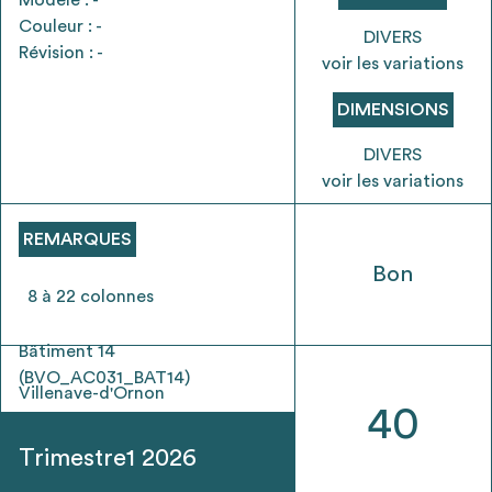
envisageables
Couleur : -
DIVERS
Révision : -
voir les variations
* Attention, l’ajout des matériaux à sa liste et son envoi ne
vaut aucunement réservation.
DIMENSIONS
voir
FAQ
DIVERS
voir les variations
REMARQUES
Bon
8 à 22 colonnes
Bâtiment 14
(BVO_AC031_BAT14)
Villenave-d'Ornon
40
Trimestre1 2026