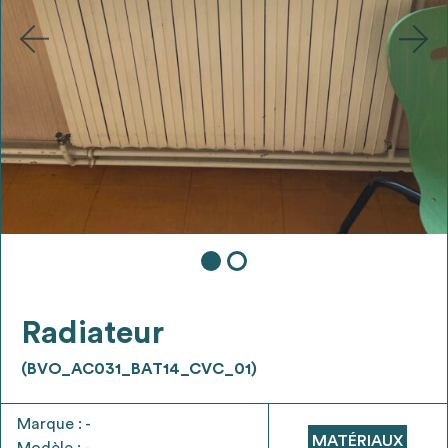
Ajouter les matériaux intéressants à "
ma
liste
"
4
Transmettre sa liste de manifestation
d'intérêt pour les matériaux
sélectionnés
Exporter sa liste et ses fiches produits
3
pour l’utiliser comme un outil d’aide à la
conception de projet
Radiateur
(BVO_AC031_BAT14_CVC_01)
Être recontacté afin d’obtenir plus de
5
renseignements sur les modalités et
Marque : -
stratégies de récupérations
MATÉRIAUX
Modèle : -