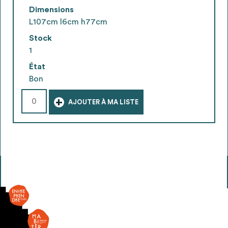
Dimensions
L107cm l6cm h77cm
Stock
1
État
Bon
+
AJOUTER À MA LISTE