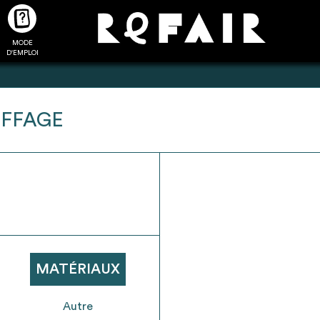
MODE
CTUALITÉS
FAQ
POUR ALLER PLUS LOIN
D'EMPLOI
UFFAGE
2
4
onnnecté,
Ajouter les matériaux
Exporter sa li
les dossiers
intéressants à "
ma liste
"
produits pour 
 de chaque
Transmettre sa liste de
un outil d’aid
ment
manifestation d'intérêt pour
de 
MATÉRIAUX
les matériaux sélectionnés
Autre