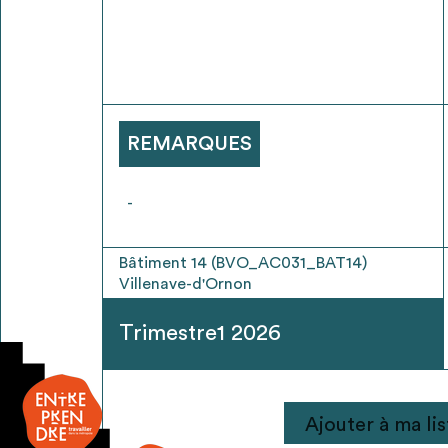
* Attention, l’ajout des matériaux à sa liste e
voir
FAQ
REMARQUES
-
Bâtiment 14 (BVO_AC031_BAT14)
Villenave-d'Ornon
Trimestre1 2026
quantité
Ajouter à ma lis
de