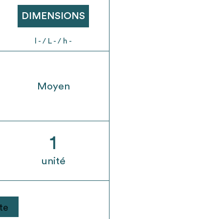
t son envoi ne vaut aucunement réservation.
DIMENSIONS
l - / L - / h -
Moyen
1
unité
te