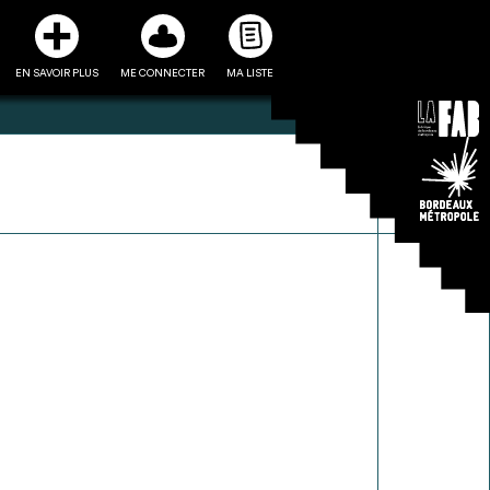
EN SAVOIR PLUS
ME CONNECTER
MA LISTE
3
5
ste et ses fiches
Être recontacté afin d’obtenir
l’utiliser comme
plus de renseignements sur les
e à la conception
modalités et stratégies de
projet
récupérations envisageables