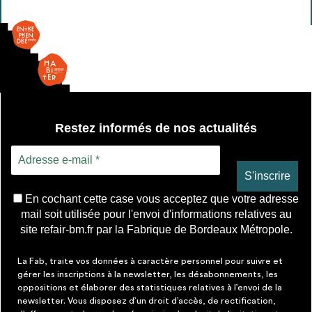
envisageables
roulants
manuels
* Attention, l’ajout des matériaux à sa liste et son envoi ne
vaut aucunement réservation.
voir
FAQ
Restez informés de nos actualités
En cochant cette case vous acceptez que votre adresse
mail soit utilisée pour l'envoi d'informations relatives au
site refair-bm.fr par la Fabrique de Bordeaux Métropole.
La Fab, traite vos données à caractère personnel pour suivre et
gérer les inscriptions à la newsletter, les désabonnements, les
oppositions et élaborer des statistiques relatives à l’envoi de la
newsletter. Vous disposez d’un droit d’accès, de rectification,