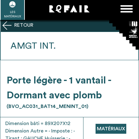
Passer
FAQ
Rechercher :
au
LES
POUR ALLER PLUS LOIN
EN SAVOIR PLUS
ME CONNECTER
MA LISTE
MATÉRIAUX
contenu
RETOUR
Refair mode d'emploi
AMGT INT.
1
Se connecter / Se créer un compte
Porte légère - 1 vantail -
Dormant avec plomb
2
Une fois connnecté, Télécharger les
(BVO_AC031_BAT14_MENINT_01)
dossiers Ressources de chaque bâtiment
Dimension bâti = 89X207X12
MATÉRIAUX
Dimension Autre = - Imposte : -
Tirant : GAUCHE Huisserie : -