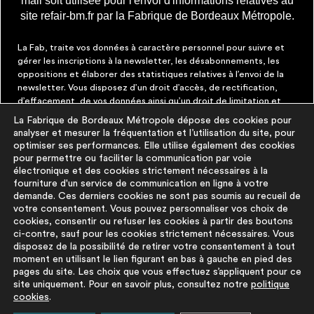
mail soit utilisée pour l'envoi d'informations relatives au
site refair-bm.fr par la Fabrique de Bordeaux Métropole.
La Fab, traite vos données à caractère personnel pour suivre et
gérer les inscriptions à la newsletter, les désabonnements, les
oppositions et élaborer des statistiques relatives à l’envoi de la
newsletter. Vous disposez d’un droit d’accès, de rectification,
d’effacement, de vos données ainsi qu’un droit de limitation et
d’opposition aux traitements les concernant. Vous pouvez à tout
La Fabrique de Bordeaux Métropole dépose des cookies pour
moment faire cesser ces communications en cliquant sur le lien de
analyser et mesurer la fréquentation et l’utilisation du site, pour
désinscription figurant dans chaque message. Vous pouvez
optimiser ses performances. Elle utilise également des cookies
exercer ces droits par courrier électronique à contact@lafab-
pour permettre ou faciliter la communication par voie
bm.fr. Pour en savoir plus sur le traitement de vos données,
électronique et des cookies strictement nécessaires à la
cliquez
ici
fourniture d'un service de communication en ligne à votre
demande. Ces derniers cookies ne sont pas soumis au recueil de
votre consentement. Vous pouvez personnaliser vos choix de
À PROPOS
PLUS D'INFORMATIONS
cookies, consentir ou refuser les cookies à partir des boutons
ci-contre, sauf pour les cookies strictement nécessaires. Vous
disposez de la possibilité de retirer votre consentement à tout
La démarche
Mentions légales
moment en utilisant le lien figurant en bas à gauche en pied des
La base du
Politique de
pages du site. Les choix que vous effectuez s’appliquent pour ce
réemploi
protection des
site uniquement. Pour en savoir plus, consultez notre
politique
cookies
.
FAQ
données