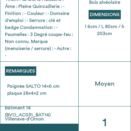
Bois alvéolaire
Ajouter les matériaux intéressants à "
ma
Âme : Pleine Quincaillerie : -
liste
"
4
Finition : - Couleur : - Domaine
DIMENSIONS
Transmettre sa liste de manifestation
d'emploi : - Serrure : clé et
d'intérêt pour les matériaux
l 6cm / L 80cm / h
badge Condamnation : -
sélectionnés
203cm
Paumelles : 3 Degré coupe-feu :
Non connu. Marque
(menuiserie / serrure) : - Autre :
-
Exporter sa liste et ses fiches produits
3
REMARQUES
pour l’utiliser comme un outil d’aide à la
conception de projet
Moyen
Poignée SALTO 14x6 cm
plaque 28x4x2 cm
Bâtiment 14
Être recontacté afin d’obtenir plus de
(BVO_AC031_BAT14)
5
Villenave-d'Ornon
1
renseignements sur les modalités et
stratégies de récupérations