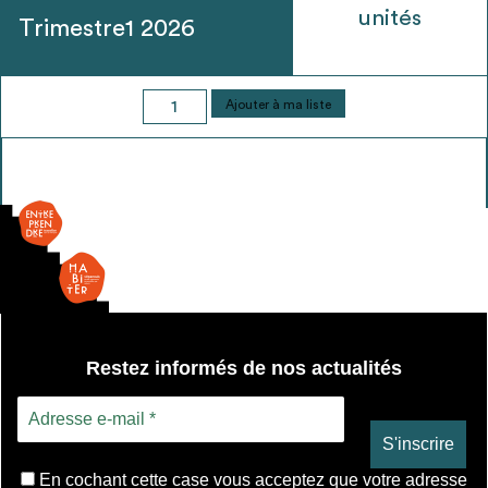
unités
Trimestre1 2026
quantité
Ajouter à ma liste
de
Porte
légère
-
1
vantail
-
Dormants
avec
plomb
Restez informés de nos actualités
En cochant cette case vous acceptez que votre adresse