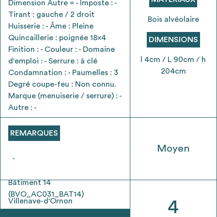
Dimension Autre = - Imposte : -
envisageables
Tirant : gauche / 2 droit
Bois alvéolaire
Huisserie : - Âme : Pleine
* Attention, l’ajout des matériaux à sa liste et son envoi ne
Quincaillerie : poignée 18x4
DIMENSIONS
vaut aucunement réservation.
Finition : - Couleur : - Domaine
voir
FAQ
l 4cm / L 90cm / h
d'emploi : - Serrure : à clé
204cm
Condamnation : - Paumelles : 3
Degré coupe-feu : Non connu.
Marque (menuiserie / serrure) : -
Autre : -
REMARQUES
Moyen
-
Bâtiment 14
(BVO_AC031_BAT14)
Villenave-d'Ornon
4