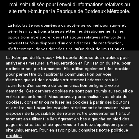
mail soit utilisée pour l'envoi d'informations relatives au
site refair-bm.fr par la Fabrique de Bordeaux Métropole.
La Fab, traite vos données à caractère personnel pour suivre et
gérer les inscriptions à la newsletter, les désabonnements, les
oppositions et élaborer des statistiques relatives à l’envoi de la
newsletter. Vous disposez d’un droit d’accès, de rectification,
d’effacement, de vos données ainsi qu’un droit de limitation et
d’opposition aux traitements les concernant. Vous pouvez à tout
La Fabrique de Bordeaux Métropole dépose des cookies pour
moment faire cesser ces communications en cliquant sur le lien de
analyser et mesurer la fréquentation et l’utilisation du site, pour
désinscription figurant dans chaque message. Vous pouvez
optimiser ses performances. Elle utilise également des cookies
exercer ces droits par courrier électronique à contact@lafab-
pour permettre ou faciliter la communication par voie
bm.fr. Pour en savoir plus sur le traitement de vos données,
électronique et des cookies strictement nécessaires à la
cliquez
ici
fourniture d'un service de communication en ligne à votre
demande. Ces derniers cookies ne sont pas soumis au recueil de
votre consentement. Vous pouvez personnaliser vos choix de
À PROPOS
PLUS D'INFORMATIONS
cookies, consentir ou refuser les cookies à partir des boutons
ci-contre, sauf pour les cookies strictement nécessaires. Vous
disposez de la possibilité de retirer votre consentement à tout
La démarche
Mentions légales
moment en utilisant le lien figurant en bas à gauche en pied des
La base du
Politique de
pages du site. Les choix que vous effectuez s’appliquent pour ce
réemploi
protection des
site uniquement. Pour en savoir plus, consultez notre
politique
cookies
.
FAQ
données