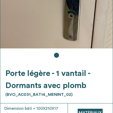
Ajouter les matériaux intéressants à "
ma
liste
"
4
Transmettre sa liste de manifestation
d'intérêt pour les matériaux
sélectionnés
Exporter sa liste et ses fiches produits
3
pour l’utiliser comme un outil d’aide à la
conception de projet
Porte légère - 1 vantail -
Dormants avec plomb
(BVO_AC031_BAT14_MENINT_02)
Être recontacté afin d’obtenir plus de
5
renseignements sur les modalités et
Dimension bâti = 100X210X17
stratégies de récupérations
MATÉRIAUX