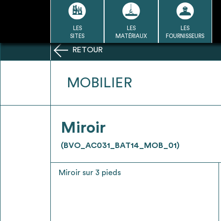
Passer
au
contenu
LES
LES
LES
LA BASE
LA DÉMARCHE
A
SITES
MATÉRIAUX
FOURNISSEURS
DU RÉEMPLOI
RETOUR
Refair mode d'emploi
MOBILIER
1
Miroir
Une fois c
Se connecter / Se créer un
(BVO_AC031_BAT14_MOB_01)
Télécharger 
compte
Ressources
Miroir sur 3 pieds
bâti