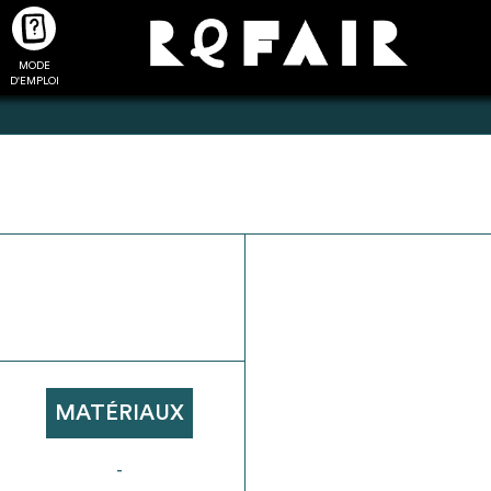
MODE
CTUALITÉS
FAQ
POUR ALLER PLUS LOIN
D'EMPLOI
2
4
onnnecté,
Ajouter les matériaux
Exporter sa li
les dossiers
intéressants à "
ma liste
"
produits pour 
 de chaque
Transmettre sa liste de
un outil d’aid
ment
manifestation d'intérêt pour
de 
MATÉRIAUX
les matériaux sélectionnés
-