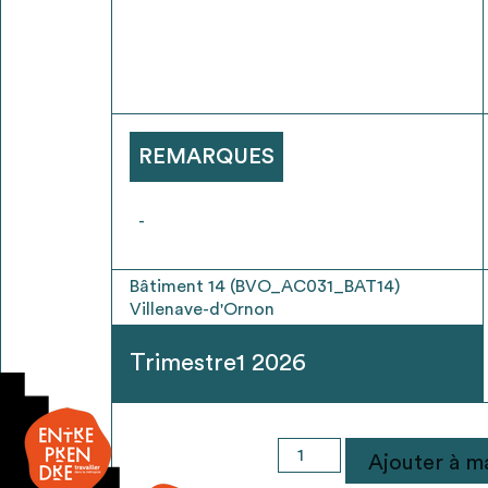
* Attention, l’ajout des matériaux à sa liste e
voir
FAQ
REMARQUES
-
Bâtiment 14 (BVO_AC031_BAT14)
Villenave-d'Ornon
Trimestre1 2026
quantité
Ajouter à ma
de