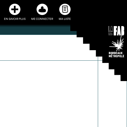
EN SAVOIR PLUS
ME CONNECTER
MA LISTE
3
5
ste et ses fiches
Être recontacté afin d’obtenir
l’utiliser comme
plus de renseignements sur les
e à la conception
modalités et stratégies de
projet
récupérations envisageables