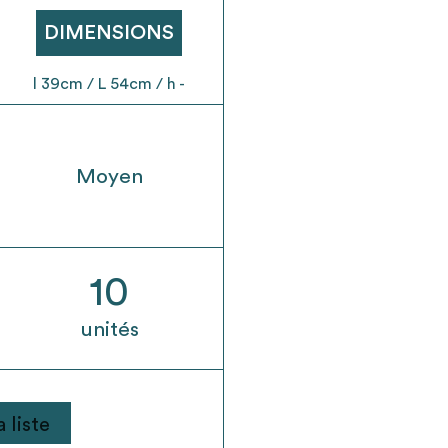
t son envoi ne vaut aucunement réservation.
DIMENSIONS
l 39cm / L 54cm / h -
Moyen
10
unités
 liste