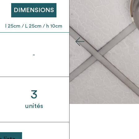
t son envoi ne vaut aucunement réservation.
DIMENSIONS
l 25cm / L 25cm / h 10cm
-
3
unités