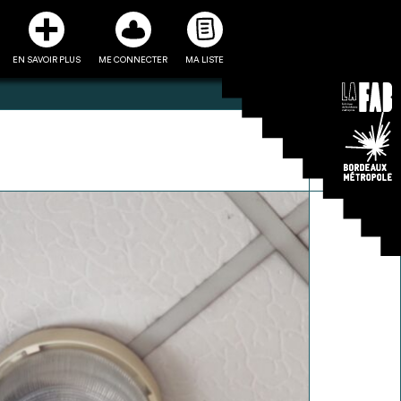
EN SAVOIR PLUS
ME CONNECTER
MA LISTE
3
5
ste et ses fiches
Être recontacté afin d’obtenir
l’utiliser comme
plus de renseignements sur les
e à la conception
modalités et stratégies de
projet
récupérations envisageables