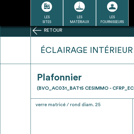
Passer
au
contenu
LES
LES
LES
LA BASE
LA DÉMARCHE
A
SITES
MATÉRIAUX
FOURNISSEURS
DU RÉEMPLOI
RETOUR
Refair mode d'emploi
ÉCLAIRAGE INTÉRIEUR
1
Plafonnier
Une fois c
Se connecter / Se créer un
(BVO_AC031_BAT15 CESIMMO - CFRP_EC
Télécharger 
compte
Ressources
verre matricé / rond diam. 25
bâti