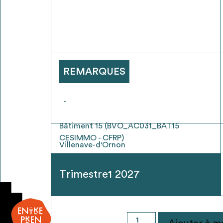
* Attention, l’ajout des matériaux à sa liste e
voir
FAQ
REMARQUES
-
Bâtiment 15 (BVO_AC031_BAT15
CESIMMO - CFRP)
Villenave-d'Ornon
Trimestre1 2027
quantité