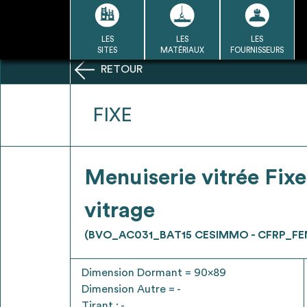
Passer
au
contenu
LES
LES
LES
LA BASE
LA DÉMARCHE
A
SITES
MATÉRIAUX
FOURNISSEURS
DU RÉEMPLOI
RETOUR
Refair mode d'emploi
FIXE
1
Menuiserie vitrée Fixe
Une fois c
Se connecter / Se créer un
vitrage
Télécharger 
compte
Ressources
(BVO_AC031_BAT15 CESIMMO - CFRP_FE
bâti
Dimension Dormant = 90x89
Dimension Autre = -
Tirant : -