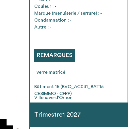
* Attention, l’ajout des matériaux à sa liste e
Couleur : -
voir
FAQ
Marque (menuiserie / serrure) : -
Condamnation : -
Autre : -
REMARQUES
verre matricé
Bâtiment 15 (BVO_AC031_BAT15
CESIMMO - CFRP)
Villenave-d'Ornon
Trimestre1 2027