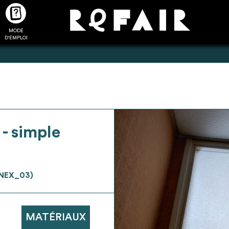
MODE
CTUALITÉS
FAQ
POUR ALLER PLUS LOIN
D'EMPLOI
2
4
 - simple
onnnecté,
Ajouter les matériaux
Exporter sa li
les dossiers
intéressants à "
ma liste
"
produits pour 
 de chaque
Transmettre sa liste de
un outil d’aid
NEX_03)
ment
manifestation d'intérêt pour
de 
les matériaux sélectionnés
MATÉRIAUX