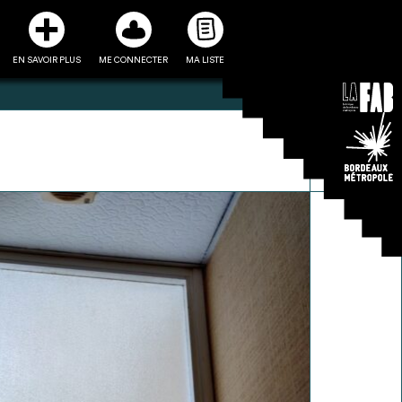
EN SAVOIR PLUS
ME CONNECTER
MA LISTE
3
5
ste et ses fiches
Être recontacté afin d’obtenir
l’utiliser comme
plus de renseignements sur les
e à la conception
modalités et stratégies de
projet
récupérations envisageables