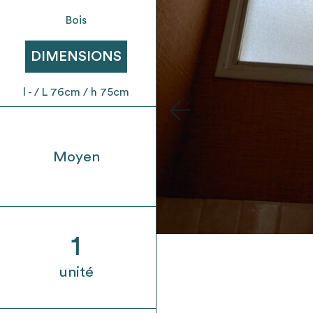
t son envoi ne vaut aucunement réservation.
Bois
DIMENSIONS
l - / L 76cm / h 75cm
Moyen
1
unité