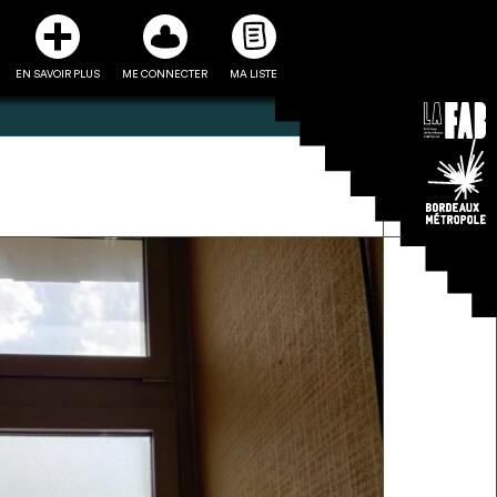
EN SAVOIR PLUS
ME CONNECTER
MA LISTE
3
5
ste et ses fiches
Être recontacté afin d’obtenir
l’utiliser comme
plus de renseignements sur les
e à la conception
modalités et stratégies de
projet
récupérations envisageables