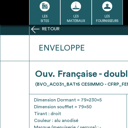
Passer
au
contenu
LES
LES
LES
LA BASE
LA DÉMARCHE
A
SITES
MATÉRIAUX
FOURNISSEURS
DU RÉEMPLOI
RETOUR
Refair mode d'emploi
ENVELOPPE
1
Ouv. Française - doubl
Une fois c
Se connecter / Se créer un
(BVO_AC031_BAT15 CESIMMO - CFRP_FE
Télécharger 
compte
Ressources
Dimension Dormant = 79x230x5
bâti
Dimension soufflet = 79x50
Tirant : droit
Couleur : alu anodisé
Marque (menuiserie / serrure) : -