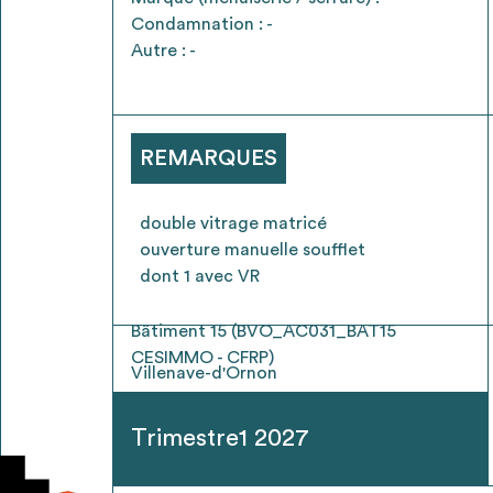
* Attention, l’ajout des matériaux à sa liste e
Condamnation : -
voir
FAQ
Autre : -
REMARQUES
double vitrage matricé
ouverture manuelle soufflet
dont 1 avec VR
Bâtiment 15 (BVO_AC031_BAT15
CESIMMO - CFRP)
Villenave-d'Ornon
Trimestre1 2027