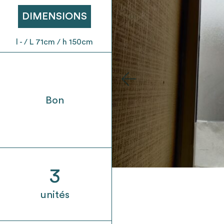
t son envoi ne vaut aucunement réservation.
DIMENSIONS
l - / L 71cm / h 150cm
Bon
3
unités