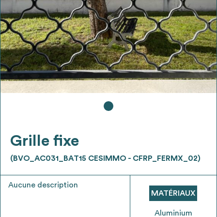
Ajouter les matériaux intéressants à "
ma
liste
"
4
Transmettre sa liste de manifestation
d'intérêt pour les matériaux
sélectionnés
Exporter sa liste et ses fiches produits
3
pour l’utiliser comme un outil d’aide à la
conception de projet
Grille fixe
(BVO_AC031_BAT15 CESIMMO - CFRP_FERMX_02)
Aucune description
Être recontacté afin d’obtenir plus de
MATÉRIAUX
5
renseignements sur les modalités et
stratégies de récupérations
Aluminium