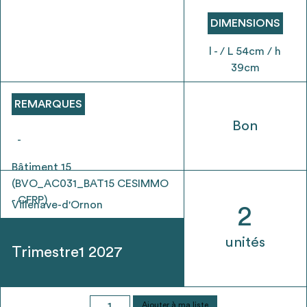
envisageables
DIMENSIONS
* Attention, l’ajout des matériaux à sa liste et son envoi ne
l - / L 54cm / h
vaut aucunement réservation.
39cm
voir
FAQ
REMARQUES
Bon
-
Bâtiment 15
(BVO_AC031_BAT15 CESIMMO
- CFRP)
Villenave-d'Ornon
2
unités
Trimestre1 2027
quantité
Ajouter à ma liste