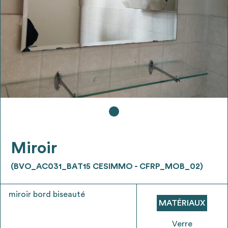
Ajouter les matériaux intéressants à "
ma
liste
"
4
Transmettre sa liste de manifestation
d'intérêt pour les matériaux
sélectionnés
Exporter sa liste et ses fiches produits
3
pour l’utiliser comme un outil d’aide à la
conception de projet
Miroir
(BVO_AC031_BAT15 CESIMMO - CFRP_MOB_02)
miroir bord biseauté
Être recontacté afin d’obtenir plus de
MATÉRIAUX
5
renseignements sur les modalités et
stratégies de récupérations
Verre