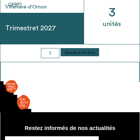
- CFRP)
Villenave-d'Ornon
3
unités
Trimestre1 2027
quantité
Ajouter à ma liste
de
Ouv.
Anglaise
-
double
vitrage
Restez informés de nos actualités