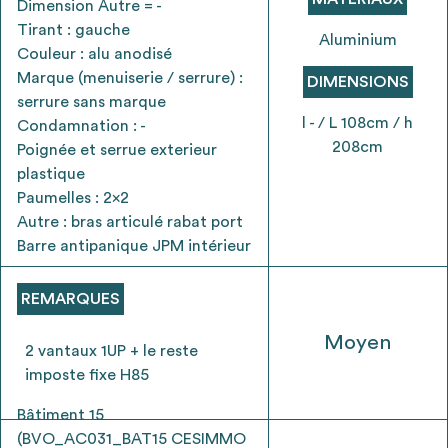
Dimension Autre = -
envisageables
Tirant : gauche
Aluminium
Couleur : alu anodisé
* Attention, l’ajout des matériaux à sa liste et son envoi ne
Marque (menuiserie / serrure) :
DIMENSIONS
vaut aucunement réservation.
serrure sans marque
voir
FAQ
l - / L 108cm / h
Condamnation : -
208cm
Poignée et serrue exterieur
plastique
Paumelles : 2x2
Autre : bras articulé rabat port
Barre antipanique JPM intérieur
REMARQUES
Moyen
2 vantaux 1UP + le reste
imposte fixe H85
Bâtiment 15
(BVO_AC031_BAT15 CESIMMO