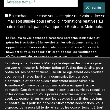
En cochant cette case vous acceptez que votre adresse
mail soit utilisée pour l'envoi d'informations relatives au
site refair-bm.fr par la Fabrique de Bordeaux Métropole.
La Fab, traite vos données à caractère personnel pour suivre et
gérer les inscriptions à la newsletter, les désabonnements, les
oppositions et élaborer des statistiques relatives à l’envoi de la
newsletter. Vous disposez d’un droit d’accès, de rectification,
d’effacement, de vos données ainsi qu’un droit de limitation et
d’opposition aux traitements les concernant. Vous pouvez à tout
La Fabrique de Bordeaux Métropole dépose des cookies pour
moment faire cesser ces communications en cliquant sur le lien de
analyser et mesurer la fréquentation et l’utilisation du site, pour
désinscription figurant dans chaque message. Vous pouvez
optimiser ses performances. Elle utilise également des cookies
exercer ces droits par courrier électronique à contact@lafab-
pour permettre ou faciliter la communication par voie
bm.fr. Pour en savoir plus sur le traitement de vos données,
électronique et des cookies strictement nécessaires à la
cliquez
ici
fourniture d'un service de communication en ligne à votre
demande. Ces derniers cookies ne sont pas soumis au recueil de
votre consentement. Vous pouvez personnaliser vos choix de
À PROPOS
PLUS D'INFORMATIONS
cookies, consentir ou refuser les cookies à partir des boutons
ci-contre, sauf pour les cookies strictement nécessaires. Vous
disposez de la possibilité de retirer votre consentement à tout
La démarche
Mentions légales