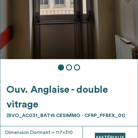
Ajouter les matériaux intéressants à "
ma
liste
"
4
Transmettre sa liste de manifestation
d'intérêt pour les matériaux
sélectionnés
Exporter sa liste et ses fiches produits
3
pour l’utiliser comme un outil d’aide à la
conception de projet
Ouv. Anglaise - double
vitrage
(BVO_AC031_BAT15 CESIMMO - CFRP_PFBEX_01)
Être recontacté afin d’obtenir plus de
5
renseignements sur les modalités et
Dimension Dormant = 117x310
stratégies de récupérations
MATÉRIAUX