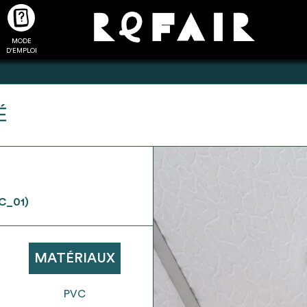
MODE
CTUALITÉS
FAQ
POUR ALLER PLUS LOIN
D'EMPLOI
É
2
4
onnnecté,
Ajouter les matériaux
Exporter sa li
C_01)
les dossiers
intéressants à "
ma liste
"
produits pour 
 de chaque
Transmettre sa liste de
un outil d’aid
ment
manifestation d'intérêt pour
de 
MATÉRIAUX
les matériaux sélectionnés
PVC