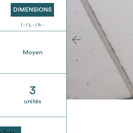
t son envoi ne vaut aucunement réservation.
DIMENSIONS
l - / L - / h -
Moyen
3
unités