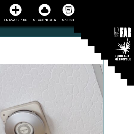
EN SAVOIR PLUS
ME CONNECTER
MA LISTE
3
5
ste et ses fiches
Être recontacté afin d’obtenir
l’utiliser comme
plus de renseignements sur les
e à la conception
modalités et stratégies de
projet
récupérations envisageables