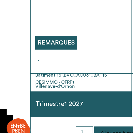
* Attention, l’ajout des matériaux à sa liste e
voir
FAQ
REMARQUES
-
Bâtiment 15 (BVO_AC031_BAT15
CESIMMO - CFRP)
Villenave-d'Ornon
Trimestre1 2027
quantité