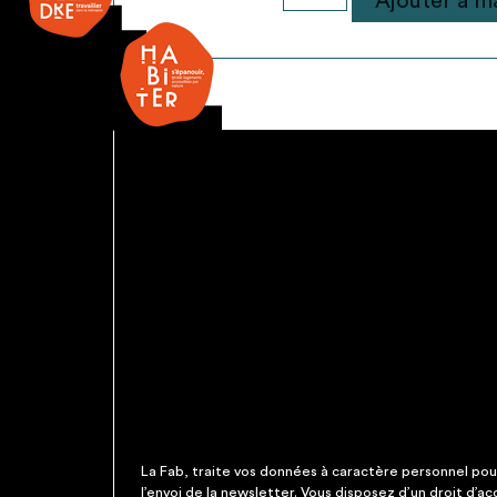
Ajouter à ma
de
Détecteur
fumée
La Fab, traite vos données à caractère personnel pour 
l’envoi de la newsletter. Vous disposez d’un droit d’a