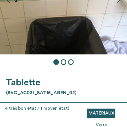
Ajouter les matériaux intéressants à "
ma
liste
"
4
Transmettre sa liste de manifestation
d'intérêt pour les matériaux
sélectionnés
Exporter sa liste et ses fiches produits
3
pour l’utiliser comme un outil d’aide à la
conception de projet
Tablette
(BVO_AC031_BAT16_AGEN_02)
4 très bon état / 1 moyen état)
Être recontacté afin d’obtenir plus de
MATÉRIAUX
5
renseignements sur les modalités et
stratégies de récupérations
Verre