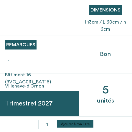
envisageables
DIMENSIONS
* Attention, l’ajout des matériaux à sa liste et son envoi ne
l 13cm / L 60cm / h
vaut aucunement réservation.
6cm
voir
FAQ
REMARQUES
Bon
-
Bâtiment 16
(BVO_AC031_BAT16)
Villenave-d'Ornon
5
unités
Trimestre1 2027
quantité
Ajouter à ma liste
de