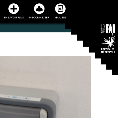
EN SAVOIR PLUS
ME CONNECTER
MA LISTE
3
5
ste et ses fiches
Être recontacté afin d’obtenir
l’utiliser comme
plus de renseignements sur les
e à la conception
modalités et stratégies de
projet
récupérations envisageables