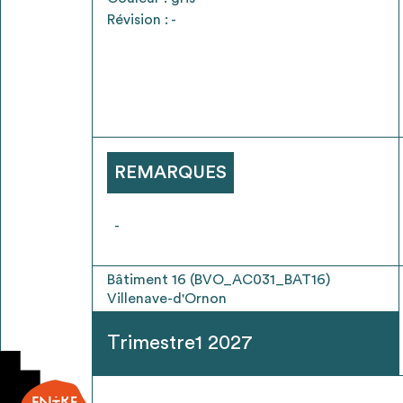
* Attention, l’ajout des matériaux à sa liste e
Révision : -
voir
FAQ
REMARQUES
-
Bâtiment 16 (BVO_AC031_BAT16)
Villenave-d'Ornon
Trimestre1 2027