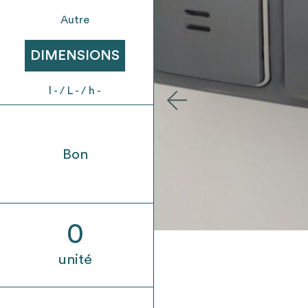
t son envoi ne vaut aucunement réservation.
Autre
DIMENSIONS
l - / L - / h -
Bon
0
unité