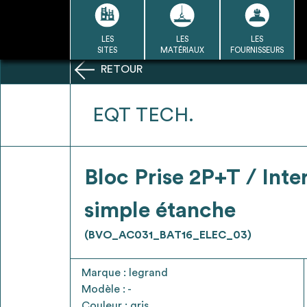
Passer
au
contenu
LES
LES
LES
LA BASE
LA DÉMARCHE
A
SITES
MATÉRIAUX
FOURNISSEURS
DU RÉEMPLOI
RETOUR
Refair mode d'emploi
EQT TECH.
1
Bloc Prise 2P+T / Inte
Une fois c
Se connecter / Se créer un
simple étanche
Télécharger 
compte
Ressources
(BVO_AC031_BAT16_ELEC_03)
bâti
Marque : legrand
Modèle : -
Couleur : gris