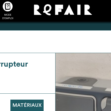
MODE
CTUALITÉS
FAQ
POUR ALLER PLUS LOIN
D'EMPLOI
2
4
rrupteur
onnnecté,
Ajouter les matériaux
Exporter sa li
les dossiers
intéressants à "
ma liste
"
produits pour 
 de chaque
Transmettre sa liste de
un outil d’aid
ment
manifestation d'intérêt pour
de 
les matériaux sélectionnés
MATÉRIAUX