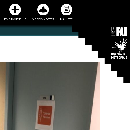
EN SAVOIR PLUS
ME CONNECTER
MA LISTE
3
5
ste et ses fiches
Être recontacté afin d’obtenir
l’utiliser comme
plus de renseignements sur les
e à la conception
modalités et stratégies de
projet
récupérations envisageables