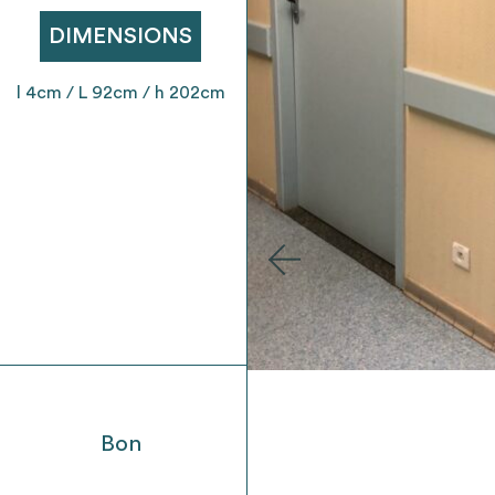
t son envoi ne vaut aucunement réservation.
DIMENSIONS
l 4cm / L 92cm / h 202cm
Bon