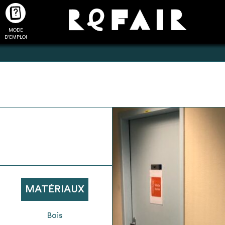
MODE
CTUALITÉS
FAQ
POUR ALLER PLUS LOIN
D'EMPLOI
2
4
onnnecté,
Ajouter les matériaux
Exporter sa li
les dossiers
intéressants à "
ma liste
"
produits pour 
 de chaque
Transmettre sa liste de
un outil d’aid
ment
manifestation d'intérêt pour
de 
MATÉRIAUX
les matériaux sélectionnés
Bois