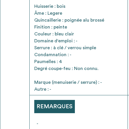
* Attention, l’ajout des matériaux à sa liste e
Huisserie : bois
voir
FAQ
Âme : Legere
Quincaillerie : poignée alu brossé
Finition : peinte
Couleur : bleu clair
Domaine d'emploi : -
Serrure : à clé / verrou simple
Condamnation : -
Paumelles : 4
Degré coupe-feu : Non connu.
Marque (menuiserie / serrure) : -
Autre : -
REMARQUES
-