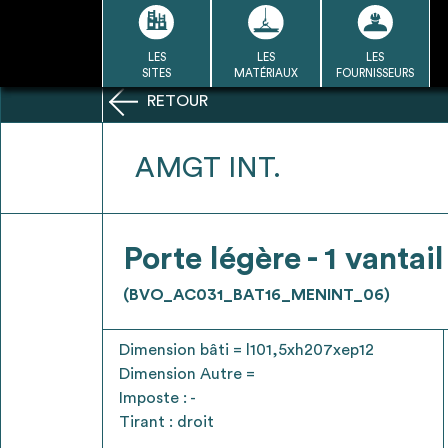
Passer
au
contenu
LES
LES
LES
LA BASE
LA DÉMARCHE
A
SITES
MATÉRIAUX
FOURNISSEURS
DU RÉEMPLOI
RETOUR
Refair mode d'emploi
AMGT INT.
1
Porte légère - 1 vantail
Une fois c
Se connecter / Se créer un
(BVO_AC031_BAT16_MENINT_06)
Télécharger 
compte
Ressources
Dimension bâti = l101,5xh207xep12
bâti
Dimension Autre =
Imposte : -
Tirant : droit