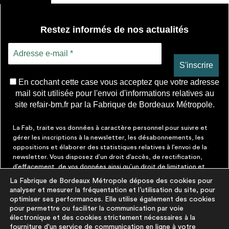
Restez informés de nos actualités
En cochant cette case vous acceptez que votre adresse
mail soit utilisée pour l'envoi d'informations relatives au
site refair-bm.fr par la Fabrique de Bordeaux Métropole.
La Fab, traite vos données à caractère personnel pour suivre et
gérer les inscriptions à la newsletter, les désabonnements, les
oppositions et élaborer des statistiques relatives à l’envoi de la
newsletter. Vous disposez d’un droit d’accès, de rectification,
d’effacement, de vos données ainsi qu’un droit de limitation et
d’opposition aux traitements les concernant. Vous pouvez à tout
La Fabrique de Bordeaux Métropole dépose des cookies pour
moment faire cesser ces communications en cliquant sur le lien de
analyser et mesurer la fréquentation et l’utilisation du site, pour
désinscription figurant dans chaque message. Vous pouvez
optimiser ses performances. Elle utilise également des cookies
exercer ces droits par courrier électronique à contact@lafab-
pour permettre ou faciliter la communication par voie
bm.fr. Pour en savoir plus sur le traitement de vos données,
électronique et des cookies strictement nécessaires à la
cliquez
ici
fourniture d'un service de communication en ligne à votre