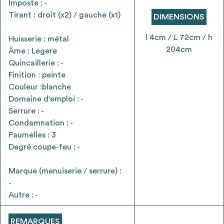
Imposte : -
envisageables
Tirant : droit (x2) / gauche (x1)
DIMENSIONS
* Attention, l’ajout des matériaux à sa liste et son envoi ne
l 4cm / L 72cm / h
Huisserie : métal
vaut aucunement réservation.
204cm
Âme : Legere
voir
FAQ
Quincaillerie : -
Finition : peinte
Couleur :blanche
Domaine d'emploi : -
Serrure : -
Condamnation : -
Paumelles : 3
Degré coupe-feu : -
Marque (menuiserie / serrure) :
-
Autre : -
REMARQUES