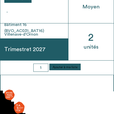
Moyen
-
Bâtiment 16
(BVO_AC031_BAT16)
Villenave-d'Ornon
2
unités
Trimestre1 2027
quantité
Ajouter à ma liste
de
Porte
légère
-
1
vantail