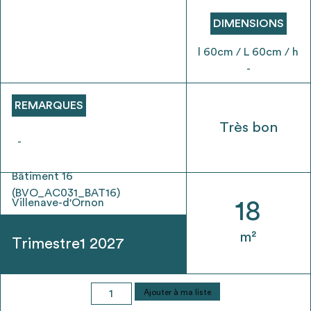
envisageables
DIMENSIONS
* Attention, l’ajout des matériaux à sa liste et son envoi ne
l 60cm / L 60cm / h
vaut aucunement réservation.
-
voir
FAQ
REMARQUES
Très bon
-
Bâtiment 16
(BVO_AC031_BAT16)
Villenave-d'Ornon
18
m²
Trimestre1 2027
quantité
Ajouter à ma liste
de