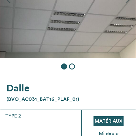
Ajouter les matériaux intéressants à "
ma
liste
"
4
Transmettre sa liste de manifestation
d'intérêt pour les matériaux
sélectionnés
Exporter sa liste et ses fiches produits
3
pour l’utiliser comme un outil d’aide à la
conception de projet
Dalle
(BVO_AC031_BAT16_PLAF_01)
TYPE 2
Être recontacté afin d’obtenir plus de
MATÉRIAUX
5
renseignements sur les modalités et
stratégies de récupérations
Minérale