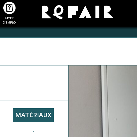
MODE
CTUALITÉS
FAQ
POUR ALLER PLUS LOIN
D'EMPLOI
2
4
onnnecté,
Ajouter les matériaux
Exporter sa li
les dossiers
intéressants à "
ma liste
"
produits pour 
 de chaque
Transmettre sa liste de
un outil d’aid
ment
manifestation d'intérêt pour
de 
MATÉRIAUX
les matériaux sélectionnés
-