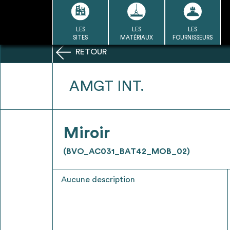
Passer
au
contenu
LES
LES
LES
LA BASE
LA DÉMARCHE
A
SITES
MATÉRIAUX
FOURNISSEURS
DU RÉEMPLOI
RETOUR
Refair mode d'emploi
AMGT INT.
1
Miroir
Une fois c
Se connecter / Se créer un
(BVO_AC031_BAT42_MOB_02)
Télécharger 
compte
Ressources
Aucune description
bâti