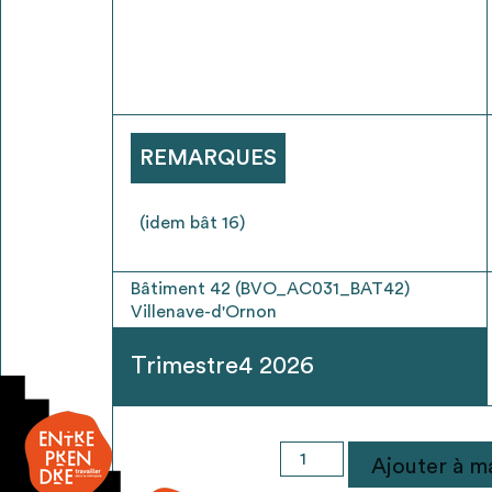
* Attention, l’ajout des matériaux à sa liste e
voir
FAQ
REMARQUES
(idem bât 16)
Bâtiment 42 (BVO_AC031_BAT42)
Villenave-d'Ornon
Trimestre4 2026
quantité
Ajouter à ma
de