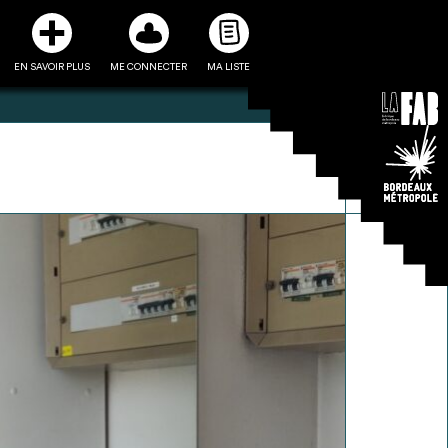
EN SAVOIR PLUS
ME CONNECTER
MA LISTE
3
5
ste et ses fiches
Être recontacté afin d’obtenir
l’utiliser comme
plus de renseignements sur les
e à la conception
modalités et stratégies de
projet
récupérations envisageables