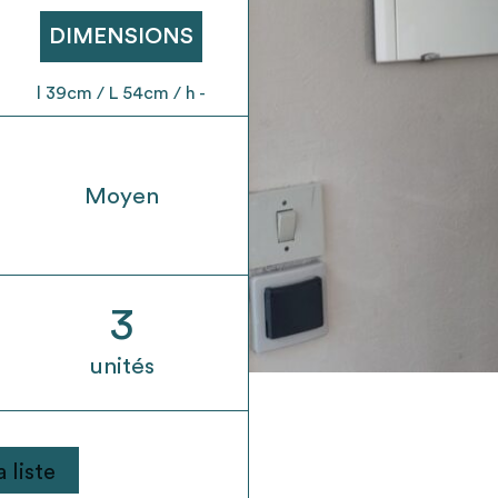
t son envoi ne vaut aucunement réservation.
DIMENSIONS
l 39cm / L 54cm / h -
Moyen
3
unités
 liste