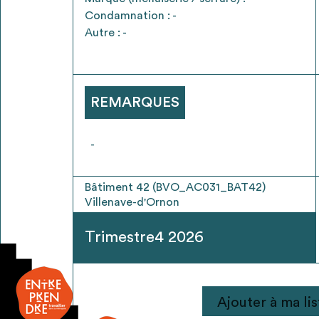
* Attention, l’ajout des matériaux à sa liste e
Condamnation : -
voir
FAQ
Autre : -
REMARQUES
-
Bâtiment 42 (BVO_AC031_BAT42)
Villenave-d'Ornon
Trimestre4 2026
quantité
Ajouter à ma lis
de