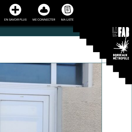
EN SAVOIR PLUS
ME CONNECTER
MA LISTE
3
5
ste et ses fiches
Être recontacté afin d’obtenir
l’utiliser comme
plus de renseignements sur les
e à la conception
modalités et stratégies de
projet
récupérations envisageables