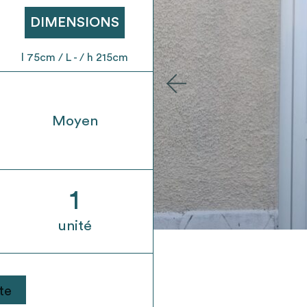
t son envoi ne vaut aucunement réservation.
DIMENSIONS
l 75cm / L - / h 215cm
Moyen
1
unité
te