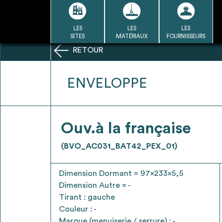
Passer
au
contenu
LES
LES
LES
LA BASE
LA DÉMARCHE
A
SITES
MATÉRIAUX
FOURNISSEURS
DU RÉEMPLOI
RETOUR
Refair mode d'emploi
ENVELOPPE
1
Ouv.à la française
Une fois c
Se connecter / Se créer un
(BVO_AC031_BAT42_PEX_01)
Télécharger 
compte
Ressources
Dimension Dormant = 97x233x5,5
bâti
Dimension Autre = -
Tirant : gauche
Couleur : -
Marque (menuiserie / serrure) : -