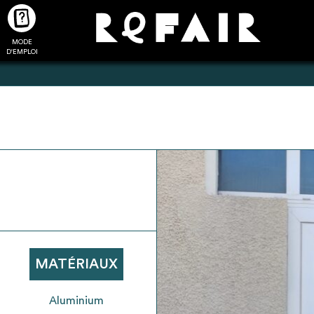
MODE
CTUALITÉS
FAQ
POUR ALLER PLUS LOIN
D'EMPLOI
2
4
onnnecté,
Ajouter les matériaux
Exporter sa li
les dossiers
intéressants à "
ma liste
"
produits pour 
 de chaque
Transmettre sa liste de
un outil d’aid
ment
manifestation d'intérêt pour
de 
MATÉRIAUX
les matériaux sélectionnés
Aluminium