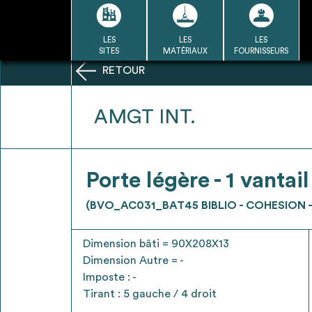
Passer
au
contenu
LES
LES
LES
LA BASE
LA DÉMARCHE
A
SITES
MATÉRIAUX
FOURNISSEURS
DU RÉEMPLOI
RETOUR
Refair mode d'emploi
AMGT INT.
1
Porte légère - 1 vantail
Une fois c
Se connecter / Se créer un
(BVO_AC031_BAT45 BIBLIO - COHESION 
Télécharger 
compte
Ressources
Dimension bâti = 90X208X13
bâti
Dimension Autre = -
Imposte : -
Tirant : 5 gauche / 4 droit