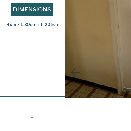
t son envoi ne vaut aucunement réservation.
DIMENSIONS
l 4cm / L 80cm / h 203cm
-