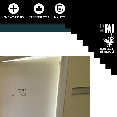
EN SAVOIR PLUS
ME CONNECTER
MA LISTE
3
5
ste et ses fiches
Être recontacté afin d’obtenir
l’utiliser comme
plus de renseignements sur les
e à la conception
modalités et stratégies de
projet
récupérations envisageables