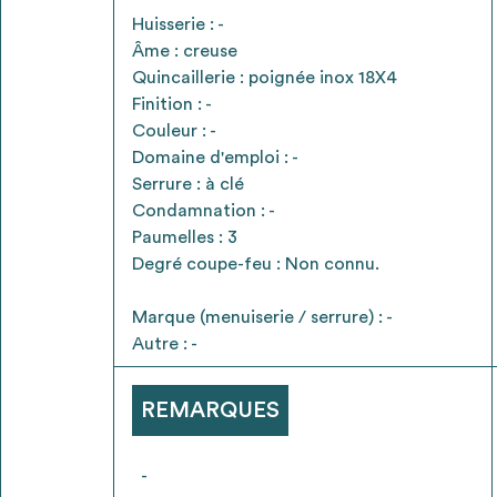
* Attention, l’ajout des matériaux à sa liste e
Huisserie : -
voir
FAQ
Âme : creuse
Quincaillerie : poignée inox 18X4
Finition : -
Couleur : -
Domaine d'emploi : -
Serrure : à clé
Condamnation : -
Paumelles : 3
Degré coupe-feu : Non connu.
Marque (menuiserie / serrure) : -
Autre : -
REMARQUES
-