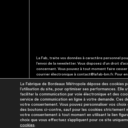
La Fab, traite vos données à caractère personnel pour 
l’envoi de la newsletter. Vous disposez d’un droit d’a
concernant. Vous pouvez à tout moment faire cesser c
courrier électronique à contact@lafab-bm.fr. Pour en 
La Fabrique de Bordeaux Métropole dépose des cookies pou
l’utilisation du site, pour optimiser ses performances. Elle
À PROPOS
faciliter la communication par voie électronique et des coo
service de communication en ligne à votre demande. Ces de
La démarche
votre consentement. Vous pouvez personnaliser vos choix d
des boutons ci-contre, sauf pour les cookies strictement né
La base du réemploi
votre consentement à tout moment en utilisant le lien figur
FAQ
choix que vous effectuez s’appliquent pour ce site uniquem
Pour aller plus loin
cookies
.