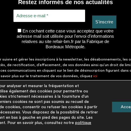
Restez informés de nos actualités
En cochant cette case vous acceptez que votre
adresse mail soit utilisée pour l'envoi d'informations
relatives au site refair-bm.fr par la Fabrique de
Bordeaux Métropole.
suivre et gérer les inscriptions à la newsletter, les désabonnements, les o
ccès, de rectification, d’effacement, de vos données ainsi qu’un droit de lim
es communications en cliquant sur le lien de désinscription figurant dans
savoir plus sur le traitement de vos données, cliquez
ici
r analyser et mesurer la fréquentation et
 utilise également des cookies pour permettre ou
PLUS D'INFORM
kies strictement nécessaires à la fourniture d'un
rniers cookies ne sont pas soumis au recueil de
Mentions légales
e cookies, consentir ou refuser les cookies à partir
Acce
cessaires. Vous disposez de la possibilité de retirer
Politique de protectio
ant en bas à gauche en pied des pages du site. Les
Politique cookies
ent. Pour en savoir plus, consultez notre
politique