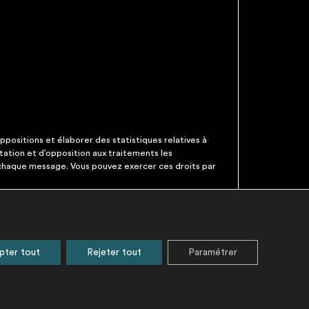
ppositions et élaborer des statistiques relatives à
itation et d’opposition aux traitements les
 chaque message. Vous pouvez exercer ces droits par
ATIONS
pter tout
Rejeter tout
Paramétrer
n des données