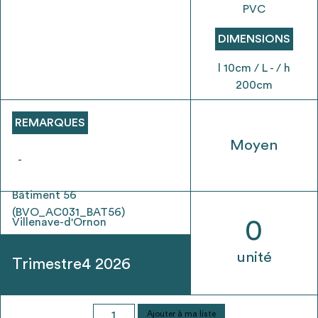
envisageables
PVC
DIMENSIONS
* Attention, l’ajout des matériaux à sa liste et son envoi ne
l 10cm / L - / h
vaut aucunement réservation.
200cm
voir
FAQ
REMARQUES
Moyen
-
Bâtiment 56
(BVO_AC031_BAT56)
Villenave-d'Ornon
0
unité
Trimestre4 2026
quantité
Ajouter à ma liste