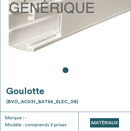
Ajouter les matériaux intéressants à "
ma
liste
"
4
Transmettre sa liste de manifestation
d'intérêt pour les matériaux
sélectionnés
Exporter sa liste et ses fiches produits
3
pour l’utiliser comme un outil d’aide à la
conception de projet
Goulotte
(BVO_AC031_BAT56_ELEC_08)
Être recontacté afin d’obtenir plus de
5
Marque : -
renseignements sur les modalités et
MATÉRIAUX
Modèle : comprends 2 prises
stratégies de récupérations