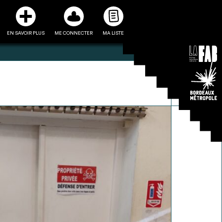
EN SAVOIR PLUS
ME CONNECTER
MA LISTE
3
5
ste et ses fiches
Être recontacté afin d’obtenir
l’utiliser comme
plus de renseignements sur les
e à la conception
modalités et stratégies de
projet
récupérations envisageables