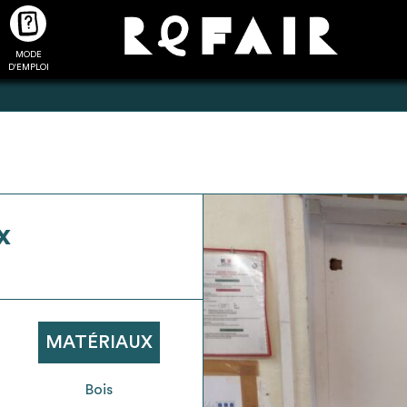
MODE
CTUALITÉS
FAQ
POUR ALLER PLUS LOIN
D'EMPLOI
2
4
x
onnnecté,
Ajouter les matériaux
Exporter sa li
les dossiers
intéressants à "
ma liste
"
produits pour 
 de chaque
Transmettre sa liste de
un outil d’aid
ment
manifestation d'intérêt pour
de 
MATÉRIAUX
les matériaux sélectionnés
Bois