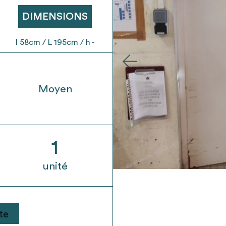
t son envoi ne vaut aucunement réservation.
DIMENSIONS
l 58cm / L 195cm / h -
Moyen
1
unité
te