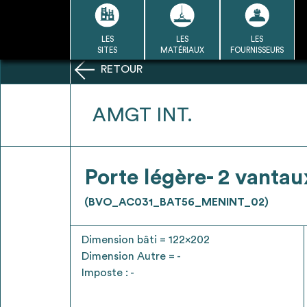
Passer
au
contenu
LES
LES
LES
LA BASE
LA DÉMARCHE
A
SITES
MATÉRIAUX
FOURNISSEURS
DU RÉEMPLOI
RETOUR
Refair mode d'emploi
AMGT INT.
1
Porte légère- 2 vantau
Une fois c
Se connecter / Se créer un
(BVO_AC031_BAT56_MENINT_02)
Télécharger 
compte
Ressources
Dimension bâti = 122x202
bâti
Dimension Autre = -
Imposte : -