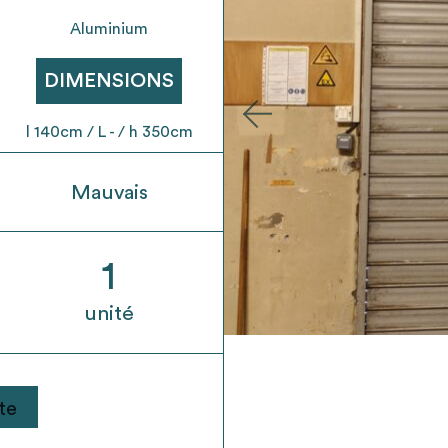
t son envoi ne vaut aucunement réservation.
Aluminium
DIMENSIONS
l 140cm / L - / h 350cm
Mauvais
1
unité
te