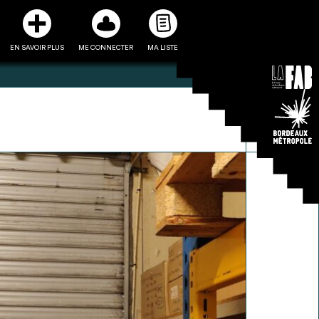
EN SAVOIR PLUS
ME CONNECTER
MA LISTE
3
5
ste et ses fiches
Être recontacté afin d’obtenir
l’utiliser comme
plus de renseignements sur les
e à la conception
modalités et stratégies de
projet
récupérations envisageables