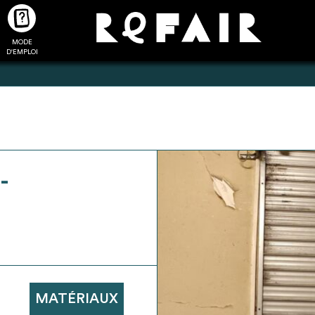
MODE
CTUALITÉS
FAQ
POUR ALLER PLUS LOIN
D'EMPLOI
2
4
-
onnnecté,
Ajouter les matériaux
Exporter sa li
les dossiers
intéressants à "
ma liste
"
produits pour 
 de chaque
Transmettre sa liste de
un outil d’aid
ment
manifestation d'intérêt pour
de 
les matériaux sélectionnés
MATÉRIAUX