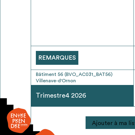
* Attention, l’ajout des matériaux à sa liste e
voir
FAQ
REMARQUES
Bâtiment 56 (BVO_AC031_BAT56)
Villenave-d'Ornon
Trimestre4 2026
quantité
Ajouter à ma lis
de
Rideau