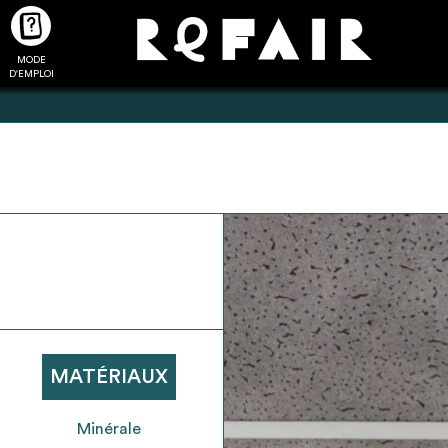
MODE
CTUALITÉS
FAQ
POUR ALLER PLUS LOIN
D'EMPLOI
2
4
onnnecté,
Ajouter les matériaux
Exporter sa li
les dossiers
intéressants à "
ma liste
"
produits pour 
 de chaque
Transmettre sa liste de
un outil d’aid
ment
manifestation d'intérêt pour
de 
MATÉRIAUX
les matériaux sélectionnés
Minérale