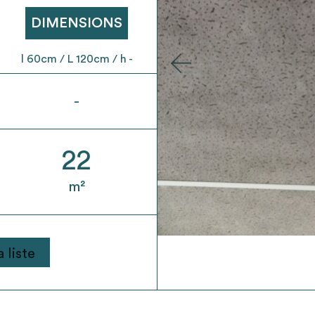
t son envoi ne vaut aucunement réservation.
DIMENSIONS
l 60cm / L 120cm / h -
-
22
m²
 liste