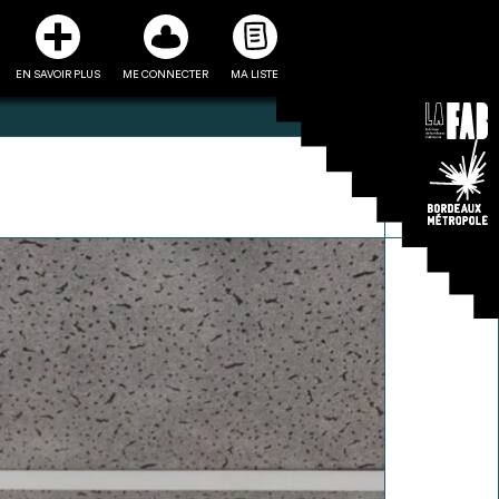
EN SAVOIR PLUS
ME CONNECTER
MA LISTE
3
5
ste et ses fiches
Être recontacté afin d’obtenir
l’utiliser comme
plus de renseignements sur les
e à la conception
modalités et stratégies de
projet
récupérations envisageables