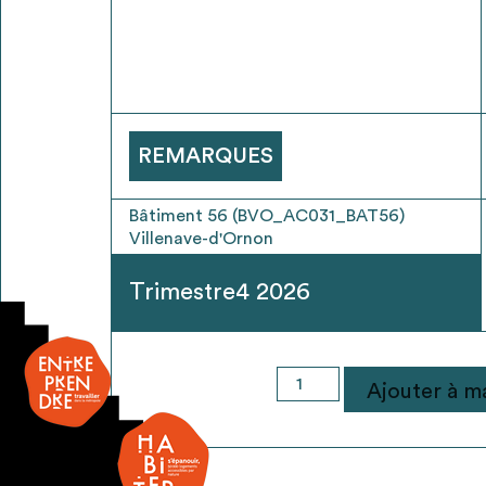
* Attention, l’ajout des matériaux à sa liste e
voir
FAQ
REMARQUES
Bâtiment 56 (BVO_AC031_BAT56)
Villenave-d'Ornon
Trimestre4 2026
quantité
Ajouter à ma
de
Dalle