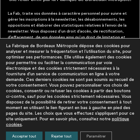
La Fab, traite vos données à caractère personnel pour suivre et
gérer les inscriptions à la newsletter, les désabonnements, les
oppositions et élaborer des statistiques relatives à l’envoi de la
newsletter. Vous disposez d’un droit d’accès, de rectification,
d’effacement, de vos données ainsi qu’un droit de limitation et
d’opposition aux traitements les concernant. Vous pouvez à tout
La Fabrique de Bordeaux Métropole dépose des cookies pour
moment faire cesser ces communications en cliquant sur le lien de
analyser et mesurer la fréquentation et l’utilisation du site, pour
désinscription figurant dans chaque message. Vous pouvez
optimiser ses performances. Elle utilise également des cookies
exercer ces droits par courrier électronique à contact@lafab-
pour permettre ou faciliter la communication par voie
bm.fr. Pour en savoir plus sur le traitement de vos données,
électronique et des cookies strictement nécessaires à la
cliquez
ici
fourniture d'un service de communication en ligne à votre
demande. Ces derniers cookies ne sont pas soumis au recueil de
votre consentement. Vous pouvez personnaliser vos choix de
À PROPOS
PLUS D'INFORMATIONS
cookies, consentir ou refuser les cookies à partir des boutons
ci-contre, sauf pour les cookies strictement nécessaires. Vous
disposez de la possibilité de retirer votre consentement à tout
La démarche
Mentions légales
moment en utilisant le lien figurant en bas à gauche en pied des
La base du
Politique de
pages du site. Les choix que vous effectuez s’appliquent pour ce
réemploi
protection des
site uniquement. Pour en savoir plus, consultez notre
politique
cookies
.
FAQ
données
Pour aller plus
Politique cookies
Accepter tout
Rejeter tout
Paramétrer