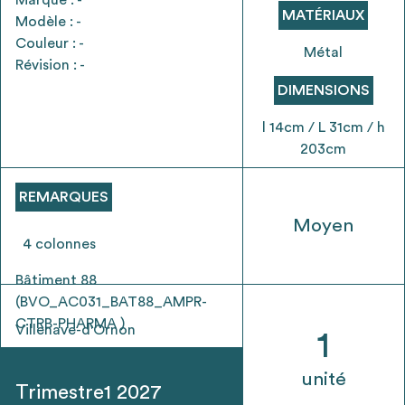
envisageables
MATÉRIAUX
Modèle : -
Couleur : -
Métal
Révision : -
* Attention, l’ajout des matériaux à sa liste et son envoi ne
vaut aucunement réservation.
DIMENSIONS
voir
FAQ
l 14cm / L 31cm / h
203cm
REMARQUES
Moyen
4 colonnes
Bâtiment 88
(BVO_AC031_BAT88_AMPR-
CTRB-PHARMA )
Villenave-d'Ornon
1
unité
Trimestre1 2027