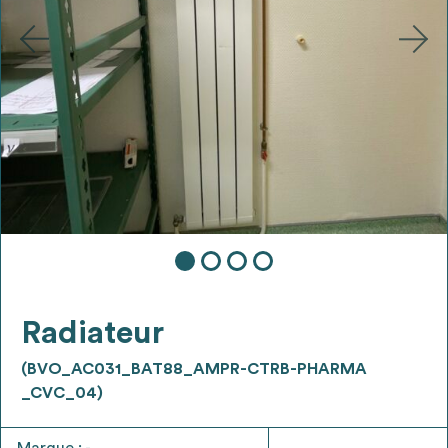
Ajouter les matériaux intéressants à "
ma
liste
"
4
Transmettre sa liste de manifestation
d'intérêt pour les matériaux
sélectionnés
Exporter sa liste et ses fiches produits
3
pour l’utiliser comme un outil d’aide à la
conception de projet
Radiateur
(BVO_AC031_BAT88_AMPR-CTRB-PHARMA
Être recontacté afin d’obtenir plus de
_CVC_04)
5
renseignements sur les modalités et
stratégies de récupérations
Marque : -