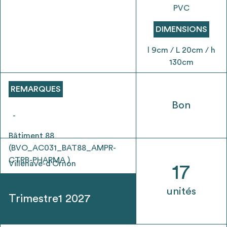
envisageables
PVC
DIMENSIONS
* Attention, l’ajout des matériaux à sa liste et son envoi ne
vaut aucunement réservation.
l 9cm / L 20cm / h
voir
FAQ
130cm
REMARQUES
Bon
-
Bâtiment 88
(BVO_AC031_BAT88_AMPR-
CTRB-PHARMA )
Villenave-d'Ornon
17
unités
Trimestre1 2027