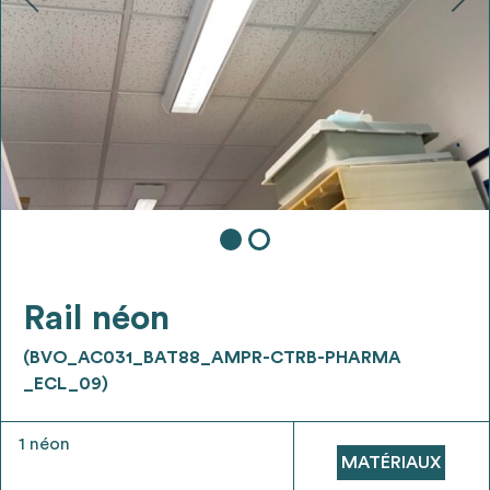
Ajouter les matériaux intéressants à "
ma
liste
"
4
Transmettre sa liste de manifestation
d'intérêt pour les matériaux
sélectionnés
Exporter sa liste et ses fiches produits
3
pour l’utiliser comme un outil d’aide à la
conception de projet
Rail néon
(BVO_AC031_BAT88_AMPR-CTRB-PHARMA
_ECL_09)
Être recontacté afin d’obtenir plus de
5
1 néon
renseignements sur les modalités et
MATÉRIAUX
stratégies de récupérations