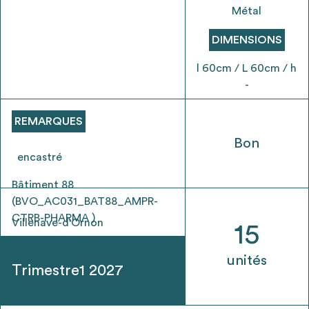
envisageables
Métal
DIMENSIONS
* Attention, l’ajout des matériaux à sa liste et son envoi ne
vaut aucunement réservation.
l 60cm / L 60cm / h
voir
FAQ
-
REMARQUES
Bon
encastré
Bâtiment 88
(BVO_AC031_BAT88_AMPR-
CTRB-PHARMA )
Villenave-d'Ornon
15
unités
Trimestre1 2027