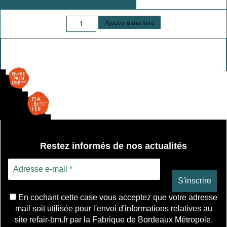
quantité
Ajouter à ma liste
de
Interrupteur
simple
allumage
Restez informés de nos actualités
En cochant cette case vous acceptez que votre adresse
mail soit utilisée pour l'envoi d'informations relatives au
site refair-bm.fr par la Fabrique de Bordeaux Métropole.