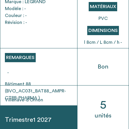
Marque : LEGRAND
envisageables
MATÉRIAUX
Modèle : -
Couleur : -
PVC
* Attention, l’ajout des matériaux à sa liste et son envoi ne
Révision : -
vaut aucunement réservation.
DIMENSIONS
voir
FAQ
l 8cm / L 8cm / h -
REMARQUES
Bon
-
Bâtiment 88
(BVO_AC031_BAT88_AMPR-
CTRB-PHARMA )
Villenave-d'Ornon
5
unités
Trimestre1 2027