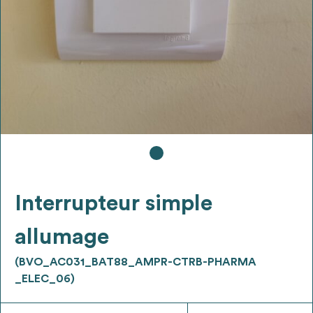
Ajouter les matériaux intéressants à "
ma
liste
"
4
Transmettre sa liste de manifestation
d'intérêt pour les matériaux
sélectionnés
Exporter sa liste et ses fiches produits
3
pour l’utiliser comme un outil d’aide à la
conception de projet
Interrupteur simple
allumage
(BVO_AC031_BAT88_AMPR-CTRB-PHARMA
Être recontacté afin d’obtenir plus de
_ELEC_06)
5
renseignements sur les modalités et
stratégies de récupérations