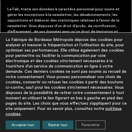
La Fab, traite vos données à caractère personnel pour suivre et
gérer les inscriptions à la newsletter, les désabonnements, les
oppositions et élaborer des statistiques relatives à l’envoi de la
newsletter. Vous disposez d’un droit d’accès, de rectification,
d’effacement, de vos données ainsi qu’un droit de limitation et
d’opposition aux traitements les concernant. Vous pouvez à tout
La Fabrique de Bordeaux Métropole dépose des cookies pour
moment faire cesser ces communications en cliquant sur le lien de
analyser et mesurer la fréquentation et l’utilisation du site, pour
désinscription figurant dans chaque message. Vous pouvez
optimiser ses performances. Elle utilise également des cookies
exercer ces droits par courrier électronique à contact@lafab-
pour permettre ou faciliter la communication par voie
bm.fr. Pour en savoir plus sur le traitement de vos données,
électronique et des cookies strictement nécessaires à la
cliquez
ici
fourniture d'un service de communication en ligne à votre
demande. Ces derniers cookies ne sont pas soumis au recueil de
votre consentement. Vous pouvez personnaliser vos choix de
À PROPOS
PLUS D'INFORMATIONS
cookies, consentir ou refuser les cookies à partir des boutons
ci-contre, sauf pour les cookies strictement nécessaires. Vous
disposez de la possibilité de retirer votre consentement à tout
La démarche
Mentions légales
moment en utilisant le lien figurant en bas à gauche en pied des
La base du
Politique de
pages du site. Les choix que vous effectuez s’appliquent pour ce
réemploi
protection des
site uniquement. Pour en savoir plus, consultez notre
politique
cookies
.
FAQ
données
Pour aller plus
Politique cookies
Accepter tout
Rejeter tout
Paramétrer
loin