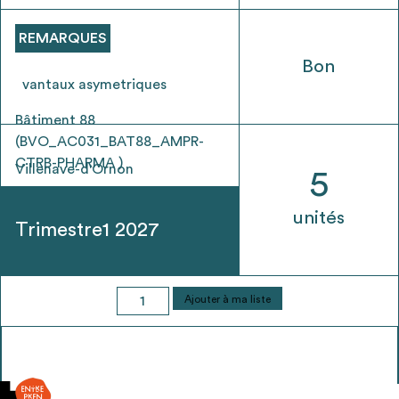
REMARQUES
Bon
vantaux asymetriques
Bâtiment 88
(BVO_AC031_BAT88_AMPR-
CTRB-PHARMA )
Villenave-d'Ornon
5
unités
Trimestre1 2027
quantité
Ajouter à ma liste
de
Porte
légère
-