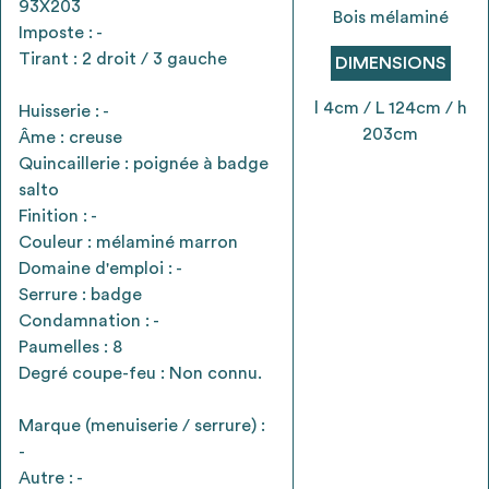
93X203
envisageables
Bois mélaminé
Imposte : -
Tirant : 2 droit / 3 gauche
DIMENSIONS
* Attention, l’ajout des matériaux à sa liste et son envoi ne
vaut aucunement réservation.
l 4cm / L 124cm / h
Huisserie : -
voir
FAQ
203cm
Âme : creuse
Quincaillerie : poignée à badge
salto
Finition : -
Couleur : mélaminé marron
Domaine d'emploi : -
Serrure : badge
Condamnation : -
Paumelles : 8
Degré coupe-feu : Non connu.
Marque (menuiserie / serrure) :
-
Autre : -