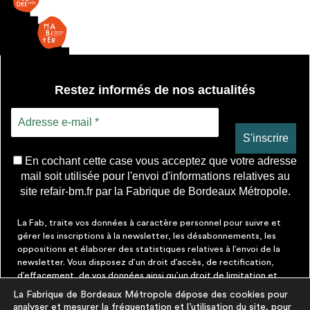
tiercée
Restez informés de nos actualités
En cochant cette case vous acceptez que votre adresse
mail soit utilisée pour l'envoi d'informations relatives au
site refair-bm.fr par la Fabrique de Bordeaux Métropole.
La Fab, traite vos données à caractère personnel pour suivre et
gérer les inscriptions à la newsletter, les désabonnements, les
oppositions et élaborer des statistiques relatives à l’envoi de la
newsletter. Vous disposez d’un droit d’accès, de rectification,
d’effacement, de vos données ainsi qu’un droit de limitation et
d’opposition aux traitements les concernant. Vous pouvez à tout
La Fabrique de Bordeaux Métropole dépose des cookies pour
moment faire cesser ces communications en cliquant sur le lien de
analyser et mesurer la fréquentation et l’utilisation du site, pour