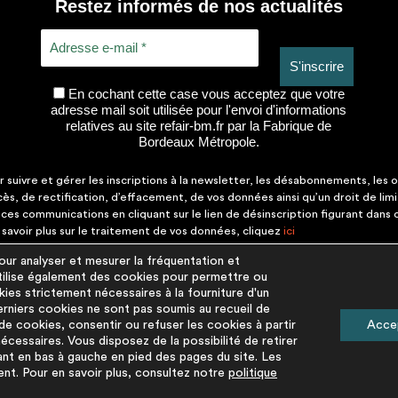
Restez informés de nos actualités
En cochant cette case vous acceptez que votre
adresse mail soit utilisée pour l'envoi d'informations
relatives au site refair-bm.fr par la Fabrique de
Bordeaux Métropole.
suivre et gérer les inscriptions à la newsletter, les désabonnements, les o
ccès, de rectification, d’effacement, de vos données ainsi qu’un droit de lim
es communications en cliquant sur le lien de désinscription figurant dans
savoir plus sur le traitement de vos données, cliquez
ici
r analyser et mesurer la fréquentation et
 utilise également des cookies pour permettre ou
PLUS D'INFORM
kies strictement nécessaires à la fourniture d'un
rniers cookies ne sont pas soumis au recueil de
Mentions légales
e cookies, consentir ou refuser les cookies à partir
Acce
cessaires. Vous disposez de la possibilité de retirer
Politique de protectio
ant en bas à gauche en pied des pages du site. Les
Politique cookies
ent. Pour en savoir plus, consultez notre
politique