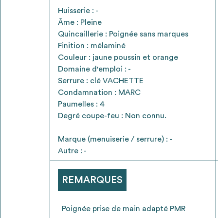
* Attention, l’ajout des matériaux à sa liste e
Huisserie : -
voir
FAQ
Âme : Pleine
Quincaillerie : Poignée sans marques
Finition : mélaminé
Couleur : jaune poussin et orange
Domaine d'emploi : -
Serrure : clé VACHETTE
Condamnation : MARC
Paumelles : 4
Degré coupe-feu : Non connu.
Marque (menuiserie / serrure) : -
Autre : -
REMARQUES
Poignée prise de main adapté PMR