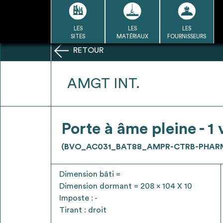
Passer
au
contenu
LES
LES
LES
LA BASE
LA DÉMARCHE
A
SITES
MATÉRIAUX
FOURNISSEURS
DU RÉEMPLOI
RETOUR
Refair mode d'emploi
AMGT INT.
1
Porte à âme pleine - 1 
Une fois c
Se connecter / Se créer un
(BVO_AC031_BAT88_AMPR-CTRB-PHARM
Télécharger 
compte
Ressources
Dimension bâti =
bâti
Dimension dormant = 208 x 104 X 10
Imposte : -
Tirant : droit