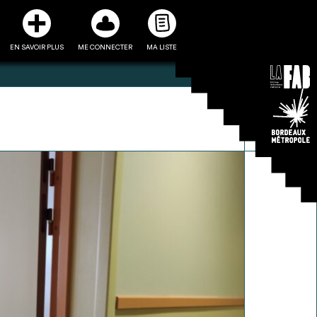
EN SAVOIR PLUS
ME CONNECTER
MA LISTE
3
5
ste et ses fiches
Être recontacté afin d’obtenir
l’utiliser comme
plus de renseignements sur les
e à la conception
modalités et stratégies de
projet
récupérations envisageables