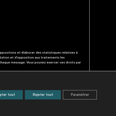
ppositions et élaborer des statistiques relatives à
itation et d’opposition aux traitements les
 chaque message. Vous pouvez exercer ces droits par
ATIONS
pter tout
Rejeter tout
Paramétrer
n des données