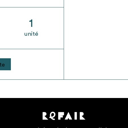
1
unité
te