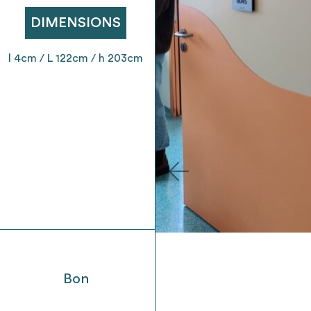
t son envoi ne vaut aucunement réservation.
DIMENSIONS
l 4cm / L 122cm / h 203cm
Bon