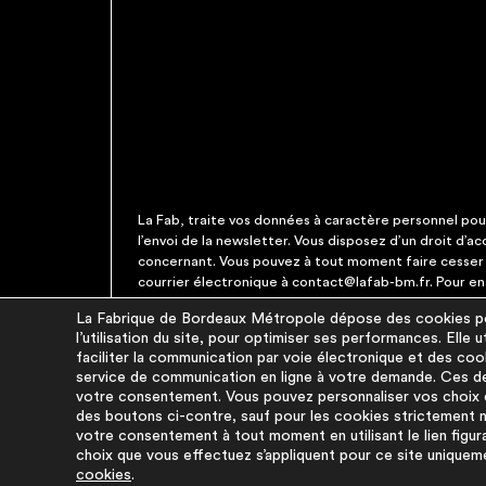
La Fab, traite vos données à caractère personnel pour 
l’envoi de la newsletter. Vous disposez d’un droit d’a
concernant. Vous pouvez à tout moment faire cesser c
courrier électronique à contact@lafab-bm.fr. Pour en 
La Fabrique de Bordeaux Métropole dépose des cookies pou
l’utilisation du site, pour optimiser ses performances. Elle
À PROPOS
faciliter la communication par voie électronique et des coo
service de communication en ligne à votre demande. Ces de
La démarche
votre consentement. Vous pouvez personnaliser vos choix d
des boutons ci-contre, sauf pour les cookies strictement né
La base du réemploi
votre consentement à tout moment en utilisant le lien figur
FAQ
choix que vous effectuez s’appliquent pour ce site uniquem
Pour aller plus loin
cookies
.