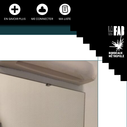
EN SAVOIR PLUS
ME CONNECTER
MA LISTE
3
5
ste et ses fiches
Être recontacté afin d’obtenir
l’utiliser comme
plus de renseignements sur les
e à la conception
modalités et stratégies de
projet
récupérations envisageables