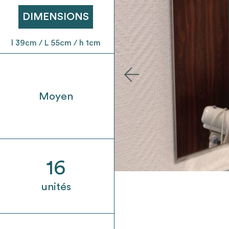
t son envoi ne vaut aucunement réservation.
DIMENSIONS
l 39cm / L 55cm / h 1cm
Moyen
16
unités