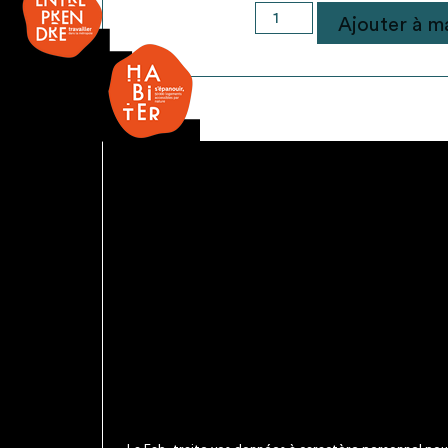
quantité
Ajouter à ma
de
Miroir