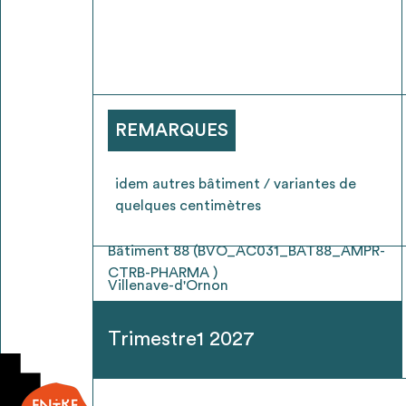
* Attention, l’ajout des matériaux à sa liste e
voir
FAQ
REMARQUES
idem autres bâtiment / variantes de
quelques centimètres
Bâtiment 88 (BVO_AC031_BAT88_AMPR-
CTRB-PHARMA )
Villenave-d'Ornon
Trimestre1 2027